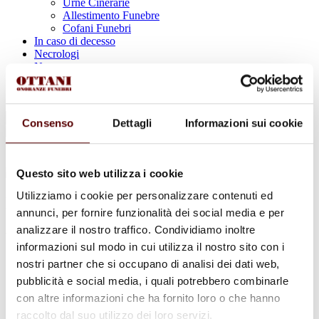
Urne Cinerarie
Allestimento Funebre
Cofani Funebri
In caso di decesso
Necrologi
News
Sedi Onoranze Funebri Ottani
Info e Contatti
Cerca
Consenso
Dettagli
Informazioni sui cookie
per:
Questo sito web utilizza i cookie
Utilizziamo i cookie per personalizzare contenuti ed
Lina Simoni
annunci, per fornire funzionalità dei social media e per
analizzare il nostro traffico. Condividiamo inoltre
ved. Rodondi
informazioni sul modo in cui utilizza il nostro sito con i
3 Dicembre 1925 - 28 Novembre 2024
nostri partner che si occupano di analisi dei dati web,
pubblicità e social media, i quali potrebbero combinarle
Condividi
questa pagina
con altre informazioni che ha fornito loro o che hanno
raccolto dal suo utilizzo dei loro servizi.