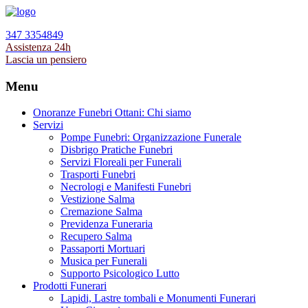
347 3354849
Assistenza 24h
Lascia un pensiero
Menu
Onoranze Funebri Ottani: Chi siamo
Servizi
Pompe Funebri: Organizzazione Funerale
Disbrigo Pratiche Funebri
Servizi Floreali per Funerali
Trasporti Funebri
Necrologi e Manifesti Funebri
Vestizione Salma
Cremazione Salma
Previdenza Funeraria
Recupero Salma
Passaporti Mortuari
Musica per Funerali
Supporto Psicologico Lutto
Prodotti Funerari
Lapidi, Lastre tombali e Monumenti Funerari