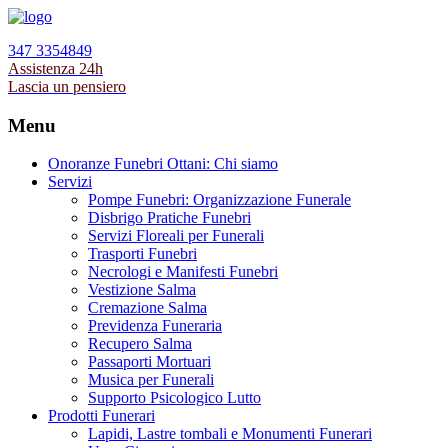
347 3354849
Assistenza 24h
Lascia un pensiero
Menu
Onoranze Funebri Ottani: Chi siamo
Servizi
Pompe Funebri: Organizzazione Funerale
Disbrigo Pratiche Funebri
Servizi Floreali per Funerali
Trasporti Funebri
Necrologi e Manifesti Funebri
Vestizione Salma
Cremazione Salma
Previdenza Funeraria
Recupero Salma
Passaporti Mortuari
Musica per Funerali
Supporto Psicologico Lutto
Prodotti Funerari
Lapidi, Lastre tombali e Monumenti Funerari