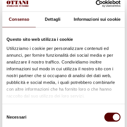
Urne Cinerarie
Allestimento Funebre
Cofani Funebri
In caso di decesso
Consenso
Dettagli
Informazioni sui cookie
Necrologi
News
Sedi Onoranze Funebri Ottani
Info e Contatti
Questo sito web utilizza i cookie
Cerca
Utilizziamo i cookie per personalizzare contenuti ed
per:
annunci, per fornire funzionalità dei social media e per
analizzare il nostro traffico. Condividiamo inoltre
informazioni sul modo in cui utilizza il nostro sito con i
nostri partner che si occupano di analisi dei dati web,
Livio Soverini
pubblicità e social media, i quali potrebbero combinarle
con altre informazioni che ha fornito loro o che hanno
12 Novembre 1930 - 1 Giugno 2021
raccolto dal suo utilizzo dei loro servizi.
Condividi
questa pagina
Selezione
Necessari
del
consenso