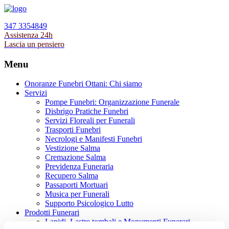
347 3354849
Assistenza 24h
Lascia un pensiero
Menu
Onoranze Funebri Ottani: Chi siamo
Servizi
Pompe Funebri: Organizzazione Funerale
Disbrigo Pratiche Funebri
Servizi Floreali per Funerali
Trasporti Funebri
Necrologi e Manifesti Funebri
Vestizione Salma
Cremazione Salma
Previdenza Funeraria
Recupero Salma
Passaporti Mortuari
Musica per Funerali
Supporto Psicologico Lutto
Prodotti Funerari
Lapidi, Lastre tombali e Monumenti Funerari