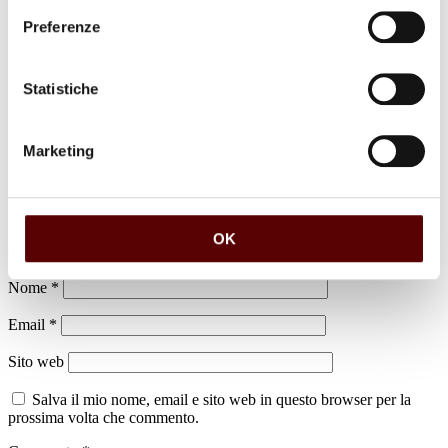
Preferenze
Luogo di sepoltura
Cimitero di Minerbio
Statistiche
Marketing
Lascia un commento
Il tuo indirizzo email non sarà pubblicato.
I campi obbligatori sono
OK
contrassegnati
*
Nome
*
Email
*
Sito web
Salva il mio nome, email e sito web in questo browser per la
prossima volta che commento.