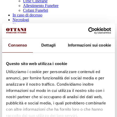
Urne Cinerarie
Allestimento Funebre
Cofani Funebri
In caso di decesso
Necrologi
News
Sedi Onoranze Funebri Ottani
Info e Contatti
Cerca
Consenso
Dettagli
Informazioni sui cookie
per:
Questo sito web utilizza i cookie
Utilizziamo i cookie per personalizzare contenuti ed
Palma Livrizzi
annunci, per fornire funzionalità dei social media e per
analizzare il nostro traffico. Condividiamo inoltre
ved. Di Dio
informazioni sul modo in cui utilizza il nostro sito con i
1 Ottobre 1927 - 11 Dicembre 2024
nostri partner che si occupano di analisi dei dati web,
pubblicità e social media, i quali potrebbero combinarle
Condividi
questa pagina
con altre informazioni che ha fornito loro o che hanno
raccolto dal suo utilizzo dei loro servizi.