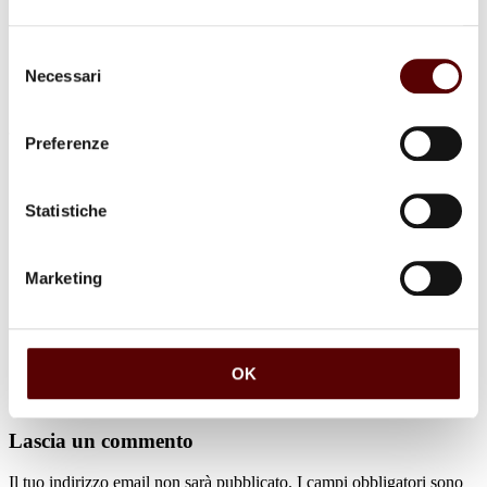
Selezione
Necessari
del
consenso
Preferenze
Commenti (1)
Statistiche
Stefania, Lorenzo e Valeria Tosarelli
Marketing
21 Dicembre 2024 a 09:33
Rispondi
Esprimiamo ad Adriana e alla sua famiglia il cordoglio per la
perdita della sua mamma.
OK
Lorenzo, Stefania e Valeria Tosarelli.
Lascia un commento
Il tuo indirizzo email non sarà pubblicato.
I campi obbligatori sono