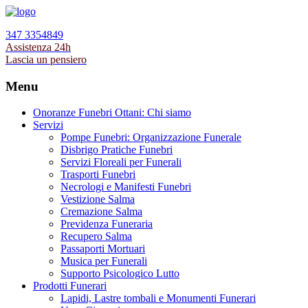
347 3354849
Assistenza 24h
Lascia un pensiero
Menu
Onoranze Funebri Ottani: Chi siamo
Servizi
Pompe Funebri: Organizzazione Funerale
Disbrigo Pratiche Funebri
Servizi Floreali per Funerali
Trasporti Funebri
Necrologi e Manifesti Funebri
Vestizione Salma
Cremazione Salma
Previdenza Funeraria
Recupero Salma
Passaporti Mortuari
Musica per Funerali
Supporto Psicologico Lutto
Prodotti Funerari
Lapidi, Lastre tombali e Monumenti Funerari