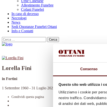
Urne Cinerarie
Allestimento Funebre
Cofani Funebri
In caso di decesso
Necrologi
News
Sedi Onoranze Funebri Ottani
Info e Contatti
Cerca
per:
Lorella Fini
Consenso
in Fortini
Questo sito web utilizza i c
1 Settembre 1960 - 31 Luglio 2024
Utilizziamo i cookie per perso
Condividi
questa pagina
nostro traffico. Condividiamo 
di analisi dei dati web, pubbl