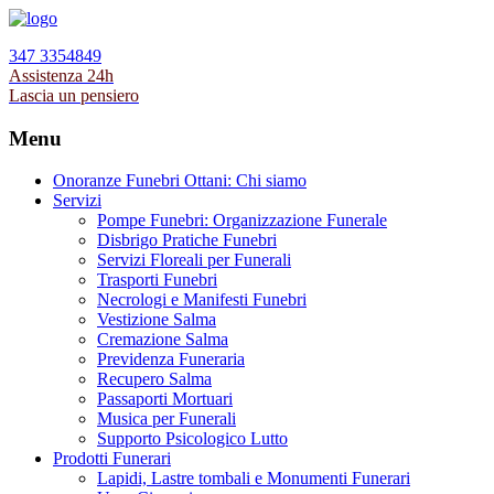
347 3354849
Assistenza 24h
Lascia un pensiero
Menu
Onoranze Funebri Ottani: Chi siamo
Servizi
Pompe Funebri: Organizzazione Funerale
Disbrigo Pratiche Funebri
Servizi Floreali per Funerali
Trasporti Funebri
Necrologi e Manifesti Funebri
Vestizione Salma
Cremazione Salma
Previdenza Funeraria
Recupero Salma
Passaporti Mortuari
Musica per Funerali
Supporto Psicologico Lutto
Prodotti Funerari
Lapidi, Lastre tombali e Monumenti Funerari