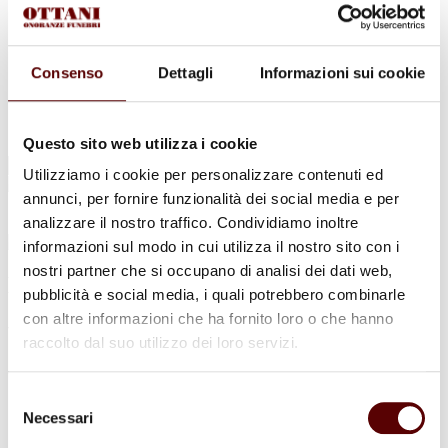
Urne Cinerarie
Allestimento Funebre
Cofani Funebri
In caso di decesso
Consenso
Dettagli
Informazioni sui cookie
Necrologi
News
Sedi Onoranze Funebri Ottani
Info e Contatti
Questo sito web utilizza i cookie
Cerca
Utilizziamo i cookie per personalizzare contenuti ed
per:
annunci, per fornire funzionalità dei social media e per
analizzare il nostro traffico. Condividiamo inoltre
informazioni sul modo in cui utilizza il nostro sito con i
nostri partner che si occupano di analisi dei dati web,
Luciana Ferranti
pubblicità e social media, i quali potrebbero combinarle
con altre informazioni che ha fornito loro o che hanno
ved. Mezzetti
raccolto dal suo utilizzo dei loro servizi.
22 Gennaio 1930 - 10 Aprile 2023
Selezione
Condividi
questa pagina
Necessari
del
consenso