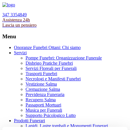
347 3354849
Assistenza 24h
Lascia un pensiero
Menu
Onoranze Funebri Ottani: Chi siamo
Servizi
Pompe Funebri: Organizzazione Funerale
Disbrigo Pratiche Funebri
Servizi Floreali per Funerali
Trasporti Funebri
Necrologi e Manifesti Funebri
Vestizione Salma
Cremazione Salma
Previdenza Funeraria
Recupero Salma
Passaporti Mortuari
Musica per Funerali
Supporto Psicologico Lutto
Prodotti Funerari
Lapidi, Lastre tombali e Monumenti Funerari