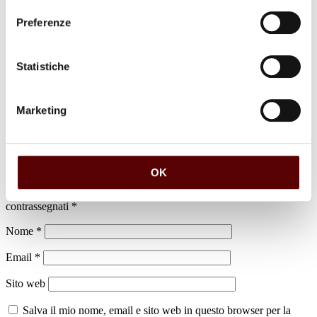
Preferenze
luogo di sepoltura
Statistiche
Cimitero di Altedo
Marketing
Lascia un commento
OK
Il tuo indirizzo email non sarà pubblicato.
I campi obbligatori sono
contrassegnati
*
Nome
*
Email
*
Sito web
Salva il mio nome, email e sito web in questo browser per la