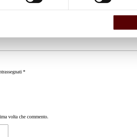
ntrassegnati
*
ssima volta che commento.