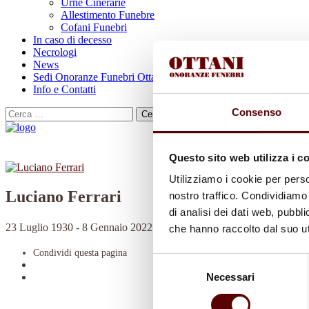
Urne Cinerarie
Allestimento Funebre
Cofani Funebri
In caso di decesso
Necrologi
News
Sedi Onoranze Funebri Ottani
Info e Contatti
Consenso
Cerca
per:
Questo sito web utilizza i c
Utilizziamo i cookie per perso
Luciano Ferrari
nostro traffico. Condividiamo 
di analisi dei dati web, pubbl
23 Luglio 1930 - 8 Gennaio 2022
che hanno raccolto dal suo uti
Condividi
questa pagina
Selezione
Necessari
del
consenso