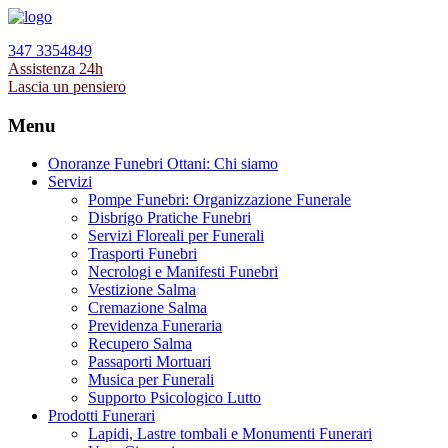
347 3354849
Assistenza 24h
Lascia un pensiero
Menu
Onoranze Funebri Ottani: Chi siamo
Servizi
Pompe Funebri: Organizzazione Funerale
Disbrigo Pratiche Funebri
Servizi Floreali per Funerali
Trasporti Funebri
Necrologi e Manifesti Funebri
Vestizione Salma
Cremazione Salma
Previdenza Funeraria
Recupero Salma
Passaporti Mortuari
Musica per Funerali
Supporto Psicologico Lutto
Prodotti Funerari
Lapidi, Lastre tombali e Monumenti Funerari