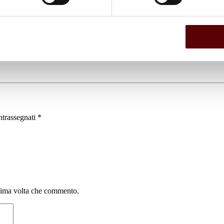
ntrassegnati
*
ssima volta che commento.