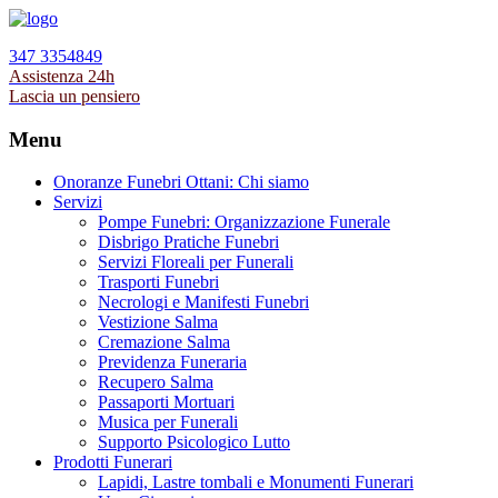
347 3354849
Assistenza 24h
Lascia un pensiero
Menu
Onoranze Funebri Ottani: Chi siamo
Servizi
Pompe Funebri: Organizzazione Funerale
Disbrigo Pratiche Funebri
Servizi Floreali per Funerali
Trasporti Funebri
Necrologi e Manifesti Funebri
Vestizione Salma
Cremazione Salma
Previdenza Funeraria
Recupero Salma
Passaporti Mortuari
Musica per Funerali
Supporto Psicologico Lutto
Prodotti Funerari
Lapidi, Lastre tombali e Monumenti Funerari