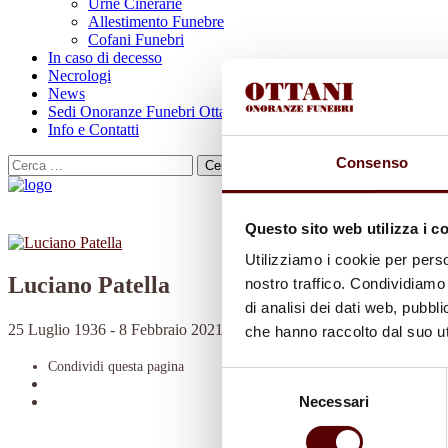
Urne Cinerarie
Allestimento Funebre
Cofani Funebri
In caso di decesso
Necrologi
News
Sedi Onoranze Funebri Ottani
Info e Contatti
Consenso
Cerca
per:
Questo sito web utilizza i c
Utilizziamo i cookie per perso
Luciano Patella
nostro traffico. Condividiamo 
di analisi dei dati web, pubbl
25 Luglio 1936 - 8 Febbraio 2021
che hanno raccolto dal suo uti
Condividi
questa pagina
Selezione
Necessari
del
consenso