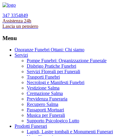
347 3354849
Assistenza 24h
Lascia un pensiero
Menu
Onoranze Funebri Ottani: Chi siamo
Servizi
Pompe Funebri: Organizzazione Funerale
Disbrigo Pratiche Funebri
Servizi Floreali per Funerali
Trasporti Funebri
Necrologi e Manifesti Funebri
Vestizione Salma
Cremazione Salma
Previdenza Funeraria
Recupero Salma
Passaporti Mortuari
Musica per Funerali
Supporto Psicologico Lutto
Prodotti Funerari
Lapidi, Lastre tombali e Monumenti Funerari