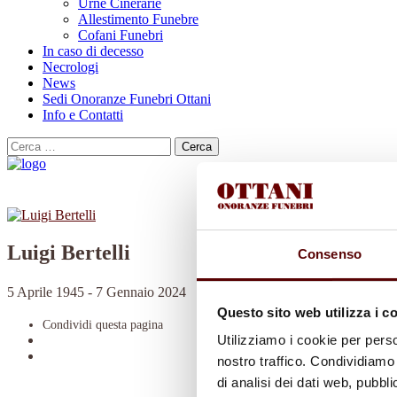
Urne Cinerarie
Allestimento Funebre
Cofani Funebri
In caso di decesso
Necrologi
News
Sedi Onoranze Funebri Ottani
Info e Contatti
Cerca
per:
Luigi Bertelli
Consenso
5 Aprile 1945 - 7 Gennaio 2024
Questo sito web utilizza i c
Condividi
questa pagina
Utilizziamo i cookie per perso
nostro traffico. Condividiamo 
di analisi dei dati web, pubbl