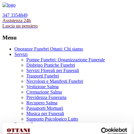
347 3354849
Assistenza 24h
Lascia un pensiero
Menu
Onoranze Funebri Ottani: Chi siamo
Servizi
Pompe Funebri: Organizzazione Funerale
Disbrigo Pratiche Funebri
Servizi Floreali per Funerali
Trasporti Funebri
Necrologi e Manifesti Funebri
Vestizione Salma
Cremazione Salma
Previdenza Funeraria
Recupero Salma
Passaporti Mortuari
Musica per Funerali
Supporto Psicologico Lutto
Prodotti Funerari
Lapidi, Lastre tombali e Monumenti Funerari