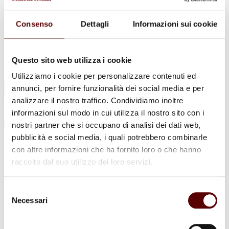
Urne Cinerarie
Allestimento Funebre
Cofani Funebri
Consenso
Dettagli
Informazioni sui cookie
In caso di decesso
Necrologi
News
Sedi Onoranze Funebri Ottani
Questo sito web utilizza i cookie
Info e Contatti
Utilizziamo i cookie per personalizzare contenuti ed
Cerca
annunci, per fornire funzionalità dei social media e per
per:
analizzare il nostro traffico. Condividiamo inoltre
informazioni sul modo in cui utilizza il nostro sito con i
nostri partner che si occupano di analisi dei dati web,
pubblicità e social media, i quali potrebbero combinarle
Luigia Tonin
con altre informazioni che ha fornito loro o che hanno
raccolto dal suo utilizzo dei loro servizi.
Ved. Pedrolini
1 Agosto 1934 - 28 Dicembre 2024
Selezione
Necessari
del
Condividi
questa pagina
consenso