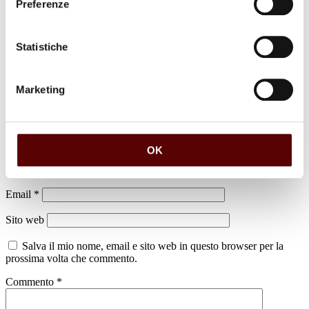
Preferenze
Statistiche
Marketing
Lascia un commento
Il tuo indirizzo email non sarà pubblicato.
I campi obbligatori sono
contrassegnati
*
OK
Nome
*
Email
*
Sito web
Salva il mio nome, email e sito web in questo browser per la
prossima volta che commento.
Commento
*