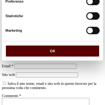
Preferenze
Statistiche
Marketing
Lascia un commento
Il tuo indirizzo email non sarà pubblicato.
I campi obbligatori sono
contrassegnati
*
OK
Nome
*
Email
*
Sito web
Salva il mio nome, email e sito web in questo browser per la
prossima volta che commento.
Commento
*