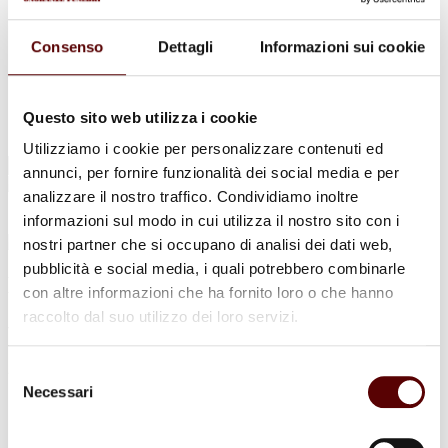
Urne Cinerarie
Allestimento Funebre
Cofani Funebri
Consenso
Dettagli
Informazioni sui cookie
In caso di decesso
Necrologi
News
Sedi Onoranze Funebri Ottani
Questo sito web utilizza i cookie
Info e Contatti
Utilizziamo i cookie per personalizzare contenuti ed
Cerca
annunci, per fornire funzionalità dei social media e per
per:
analizzare il nostro traffico. Condividiamo inoltre
informazioni sul modo in cui utilizza il nostro sito con i
nostri partner che si occupano di analisi dei dati web,
pubblicità e social media, i quali potrebbero combinarle
Luisa Cavicchi
con altre informazioni che ha fornito loro o che hanno
raccolto dal suo utilizzo dei loro servizi.
ved. Pinardi
24 Novembre 1930 - 16 Luglio 2023
Selezione
Necessari
del
Condividi
questa pagina
consenso