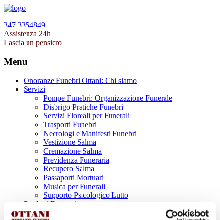
347 3354849
Assistenza 24h
Lascia un pensiero
Menu
Onoranze Funebri Ottani: Chi siamo
Servizi
Pompe Funebri: Organizzazione Funerale
Disbrigo Pratiche Funebri
Servizi Floreali per Funerali
Trasporti Funebri
Necrologi e Manifesti Funebri
Vestizione Salma
Cremazione Salma
Previdenza Funeraria
Recupero Salma
Passaporti Mortuari
Musica per Funerali
Supporto Psicologico Lutto
Prodotti Funerari
Lapidi, Lastre tombali e Monumenti Funerari