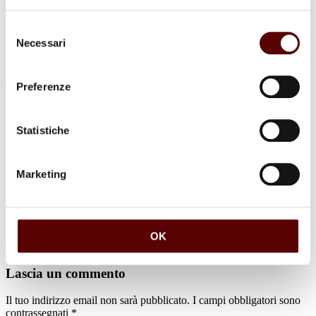
Selezione
Necessari
del
consenso
Preferenze
Commenti (1)
Statistiche
Marketing
Famiglia Leonesi Angelo Ropa Luisa
9 Marzo 2024 a 21:07
Rispondi
Le nostre più sentite condoglianze.
OK
Famiglia Leonesi Ropa
Lascia un commento
Il tuo indirizzo email non sarà pubblicato.
I campi obbligatori sono
contrassegnati
*