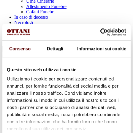
Urne Cinerarie
Allestimento Funebre
Cofani Funebri
In caso di decesso
Necrologi
News
Sedi Onoranze Funebri Ottani
Info e Contatti
Cerca
Consenso
Dettagli
Informazioni sui cookie
per:
Questo sito web utilizza i cookie
Utilizziamo i cookie per personalizzare contenuti ed
Luisa Maria Govoni
annunci, per fornire funzionalità dei social media e per
analizzare il nostro traffico. Condividiamo inoltre
ved. Castaldini
informazioni sul modo in cui utilizza il nostro sito con i
nostri partner che si occupano di analisi dei dati web,
11 Luglio 1924 - 5 Marzo 2024
pubblicità e social media, i quali potrebbero combinarle
Condividi
questa pagina
con altre informazioni che ha fornito loro o che hanno
raccolto dal suo utilizzo dei loro servizi.