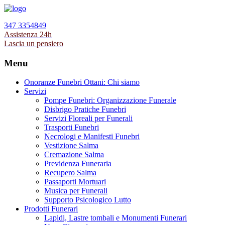
347 3354849
Assistenza 24h
Lascia un pensiero
Menu
Onoranze Funebri Ottani: Chi siamo
Servizi
Pompe Funebri: Organizzazione Funerale
Disbrigo Pratiche Funebri
Servizi Floreali per Funerali
Trasporti Funebri
Necrologi e Manifesti Funebri
Vestizione Salma
Cremazione Salma
Previdenza Funeraria
Recupero Salma
Passaporti Mortuari
Musica per Funerali
Supporto Psicologico Lutto
Prodotti Funerari
Lapidi, Lastre tombali e Monumenti Funerari