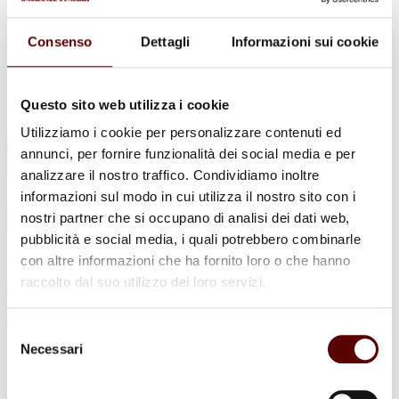
Urne Cinerarie
Allestimento Funebre
Cofani Funebri
Consenso
Dettagli
Informazioni sui cookie
In caso di decesso
Necrologi
News
Sedi Onoranze Funebri Ottani
Questo sito web utilizza i cookie
Info e Contatti
Utilizziamo i cookie per personalizzare contenuti ed
Cerca
annunci, per fornire funzionalità dei social media e per
per:
analizzare il nostro traffico. Condividiamo inoltre
informazioni sul modo in cui utilizza il nostro sito con i
nostri partner che si occupano di analisi dei dati web,
pubblicità e social media, i quali potrebbero combinarle
Luisa Seghi
con altre informazioni che ha fornito loro o che hanno
raccolto dal suo utilizzo dei loro servizi.
ved. Ballerini
9 Gennaio 1949 - 21 Novembre 2023
Selezione
Necessari
del
Condividi
questa pagina
consenso