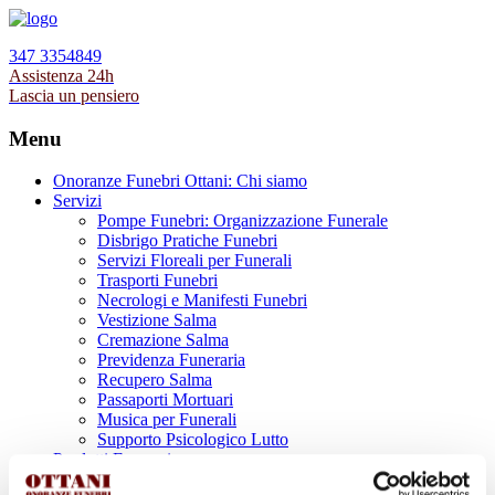
347 3354849
Assistenza 24h
Lascia un pensiero
Menu
Onoranze Funebri Ottani: Chi siamo
Servizi
Pompe Funebri: Organizzazione Funerale
Disbrigo Pratiche Funebri
Servizi Floreali per Funerali
Trasporti Funebri
Necrologi e Manifesti Funebri
Vestizione Salma
Cremazione Salma
Previdenza Funeraria
Recupero Salma
Passaporti Mortuari
Musica per Funerali
Supporto Psicologico Lutto
Prodotti Funerari
Lapidi, Lastre tombali e Monumenti Funerari