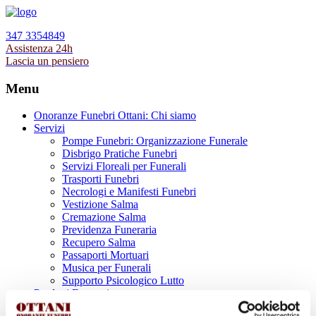
347 3354849
Assistenza 24h
Lascia un pensiero
Menu
Onoranze Funebri Ottani: Chi siamo
Servizi
Pompe Funebri: Organizzazione Funerale
Disbrigo Pratiche Funebri
Servizi Floreali per Funerali
Trasporti Funebri
Necrologi e Manifesti Funebri
Vestizione Salma
Cremazione Salma
Previdenza Funeraria
Recupero Salma
Passaporti Mortuari
Musica per Funerali
Supporto Psicologico Lutto
Prodotti Funerari
Lapidi, Lastre tombali e Monumenti Funerari