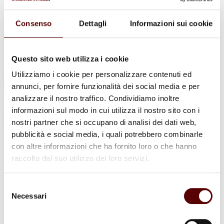
Urne Cinerarie
Allestimento Funebre
Cofani Funebri
Consenso
Dettagli
Informazioni sui cookie
In caso di decesso
Necrologi
News
Sedi Onoranze Funebri Ottani
Questo sito web utilizza i cookie
Info e Contatti
Utilizziamo i cookie per personalizzare contenuti ed
Cerca
annunci, per fornire funzionalità dei social media e per
per:
analizzare il nostro traffico. Condividiamo inoltre
informazioni sul modo in cui utilizza il nostro sito con i
nostri partner che si occupano di analisi dei dati web,
pubblicità e social media, i quali potrebbero combinarle
Luisa Vignocchi
con altre informazioni che ha fornito loro o che hanno
raccolto dal suo utilizzo dei loro servizi.
Ved. Neri
3 Settembre 1933 - 1 Agosto 2023
Selezione
Necessari
del
Condividi
questa pagina
consenso