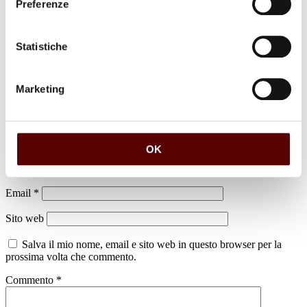
Preferenze
Statistiche
Marketing
Lascia un commento
Il tuo indirizzo email non sarà pubblicato.
I campi obbligatori sono
contrassegnati
*
OK
Nome
*
Email
*
Sito web
Salva il mio nome, email e sito web in questo browser per la
prossima volta che commento.
Commento
*