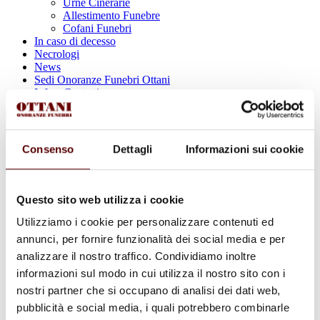
Urne Cinerarie
Allestimento Funebre
Cofani Funebri
In caso di decesso
Necrologi
News
Sedi Onoranze Funebri Ottani
Info e Contatti
Cerca
per:
Consenso
Dettagli
Informazioni sui cookie
Questo sito web utilizza i cookie
Maddalena Boccia
Utilizziamo i cookie per personalizzare contenuti ed
in Ramponi
annunci, per fornire funzionalità dei social media e per
analizzare il nostro traffico. Condividiamo inoltre
12 Febbraio 1950 - 19 Dicembre 2024
informazioni sul modo in cui utilizza il nostro sito con i
Condividi
questa pagina
nostri partner che si occupano di analisi dei dati web,
pubblicità e social media, i quali potrebbero combinarle