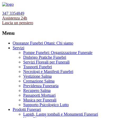
347 3354849
Assistenza 24h
Lascia un pensiero
Menu
Onoranze Funebri Ottani: Chi siamo
Servizi
Pompe Funebri: Organizzazione Funerale
Disbrigo Pratiche Funebri
Servizi Floreali per Funerali
Trasporti Funebri
Necrologi e Manifesti Funebri
Vestizione Salma
Cremazione Salma
Previdenza Funeraria
Recupero Salma
Passaporti Mortuari
Musica per Funerali
Supporto Psicologico Lutto
Prodotti Funerari
Lapidi, Lastre tombali e Monumenti Funerari