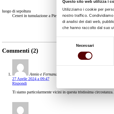
Questo sito web utilizza i c
Utilizziamo i cookie per perso
luogo di sepoltura
nostro traffico. Condividiamo 
Ceneri in tumulazione a Pieve di Cento
di analisi dei dati web, pubbl
che hanno raccolto dal suo uti
Selezione
Necessari
del
Commenti (2)
consenso
Annio e Fernanda
27 Aprile 2024 a 09:47
Rispondi
Ti siamo particolarmente vicini in questa tristissima circostanz