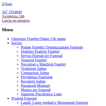
347 3354849
Assistenza 24h
Lascia un pensiero
Menu
Onoranze Funebri Ottani: Chi siamo
Servizi
Pompe Funebri: Organizzazione Funerale
Disbrigo Pratiche Funebri
Servizi Floreali per Funerali
Trasporti Funebri
Necrologi e Manifesti Funebri
Vestizione Salma
Cremazione Salma
Previdenza Funeraria
Recupero Salma
Passaporti Mortuari
Musica per Funerali
Supporto Psicologico Lutto
Prodotti Funerari
Lapidi, Lastre tombali e Monumenti Funerari