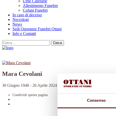
Urne Cinerarie
Allestimento Funebre
Cofani Funebri
In caso di decesso
Necrologi
News
Sedi Onoranze Funebri Ottani
Info e Contatti
Cerca
per:
Mara Cevolani
30 Giugno 1948 - 26 Aprile 2024
Condividi
questa pagina
Consenso