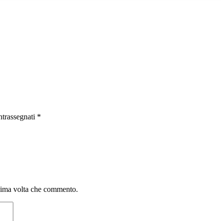
ntrassegnati
*
ssima volta che commento.