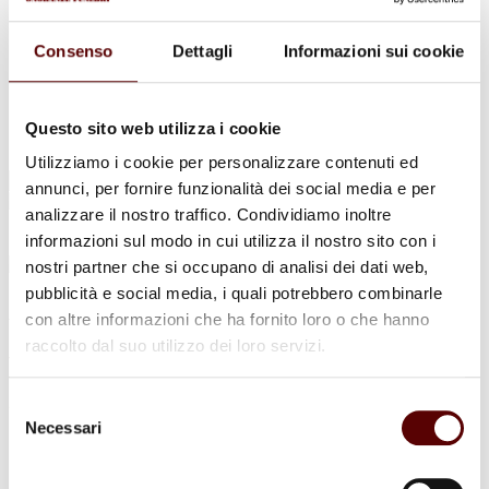
Urne Cinerarie
Allestimento Funebre
Cofani Funebri
Consenso
Dettagli
Informazioni sui cookie
In caso di decesso
Necrologi
News
Sedi Onoranze Funebri Ottani
Questo sito web utilizza i cookie
Info e Contatti
Utilizziamo i cookie per personalizzare contenuti ed
Cerca
annunci, per fornire funzionalità dei social media e per
per:
analizzare il nostro traffico. Condividiamo inoltre
informazioni sul modo in cui utilizza il nostro sito con i
nostri partner che si occupano di analisi dei dati web,
pubblicità e social media, i quali potrebbero combinarle
Angela Maria Marcato
con altre informazioni che ha fornito loro o che hanno
raccolto dal suo utilizzo dei loro servizi.
ved. Castelli
26 Febbraio 1929 - 28 Gennaio 2024
Selezione
Necessari
del
Condividi
questa pagina
consenso