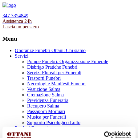
347 3354849
Assistenza 24h
Lascia un pensiero
Menu
Onoranze Funebri Ottani: Chi siamo
Servizi
Pompe Funebri: Organizzazione Funerale
Disbrigo Pratiche Funebri
Servizi Floreali per Funerali
Trasporti Funebri
Necrologi e Manifesti Funebri
Vestizione Salma
Cremazione Salma
Previdenza Funeraria
Recupero Salma
Passaporti Mortuari
Musica per Funerali
Supporto Psicologico Lutto
Prodotti Funerari
Lapidi, Lastre tombali e Monumenti Funerari