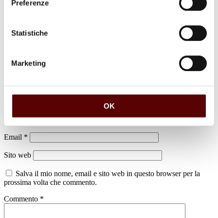
Preferenze
Statistiche
Marketing
Lascia un commento
Il tuo indirizzo email non sarà pubblicato.
I campi obbligatori sono
contrassegnati
*
OK
Nome
*
Email
*
Sito web
Salva il mio nome, email e sito web in questo browser per la
prossima volta che commento.
Commento
*