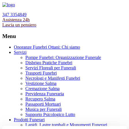
347 3354849
Assistenza 24h
Lascia un pensiero
Menu
Onoranze Funebri Ottani: Chi siamo
Servizi
Pompe Funebri: Organizzazione Funerale
Disbrigo Pratiche Funebri
Servizi Floreali per Funerali
Trasporti Funebri
Necrologi e Manifesti Funebri
Vestizione Salma
Cremazione Salma
Previdenza Funeraria
Recupero Salma
Passaporti Mortuari
Musica per Funerali
Supporto Psicologico Lutto
Prodotti Funerari
Lapidi, Lastre tombali e Monumenti Funerari