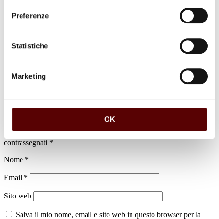
Preferenze
luogo di sepoltura
Statistiche
cimitero di XII Morelli
Marketing
Lascia un commento
OK
Il tuo indirizzo email non sarà pubblicato.
I campi obbligatori sono
contrassegnati
*
Nome
*
Email
*
Sito web
Salva il mio nome, email e sito web in questo browser per la