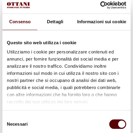
Urne Cinerarie
Allestimento Funebre
Cofani Funebri
In caso di decesso
Consenso
Dettagli
Informazioni sui cookie
Necrologi
News
Sedi Onoranze Funebri Ottani
Info e Contatti
Questo sito web utilizza i cookie
Cerca
Utilizziamo i cookie per personalizzare contenuti ed
per:
annunci, per fornire funzionalità dei social media e per
analizzare il nostro traffico. Condividiamo inoltre
informazioni sul modo in cui utilizza il nostro sito con i
nostri partner che si occupano di analisi dei dati web,
Maria Adalgisa Benini
pubblicità e social media, i quali potrebbero combinarle
con altre informazioni che ha fornito loro o che hanno
ved. Cavicchi
raccolto dal suo utilizzo dei loro servizi.
5 Febbraio 1932 - 10 Gennaio 2022
Selezione
Condividi
questa pagina
Necessari
del
consenso