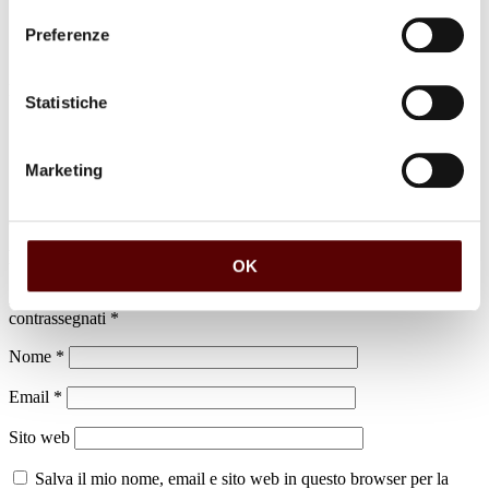
Preferenze
luogo di sepoltura
Statistiche
Cimitero di XII Morelli
Marketing
Lascia un commento
OK
Il tuo indirizzo email non sarà pubblicato.
I campi obbligatori sono
contrassegnati
*
Nome
*
Email
*
Sito web
Salva il mio nome, email e sito web in questo browser per la