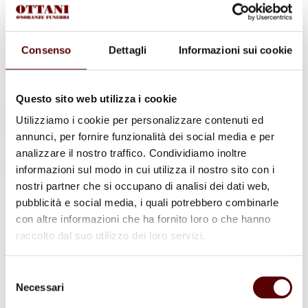
Urne Cinerarie
Allestimento Funebre
Cofani Funebri
In caso di decesso
Consenso
Dettagli
Informazioni sui cookie
Necrologi
News
Sedi Onoranze Funebri Ottani
Info e Contatti
Questo sito web utilizza i cookie
Cerca
Utilizziamo i cookie per personalizzare contenuti ed
per:
annunci, per fornire funzionalità dei social media e per
analizzare il nostro traffico. Condividiamo inoltre
informazioni sul modo in cui utilizza il nostro sito con i
nostri partner che si occupano di analisi dei dati web,
Maria Anna Carpeggiani
pubblicità e social media, i quali potrebbero combinarle
con altre informazioni che ha fornito loro o che hanno
ved. Tassinari
raccolto dal suo utilizzo dei loro servizi.
18 Novembre 1930 - 29 Dicembre 2022
Selezione
Condividi
questa pagina
Necessari
del
consenso