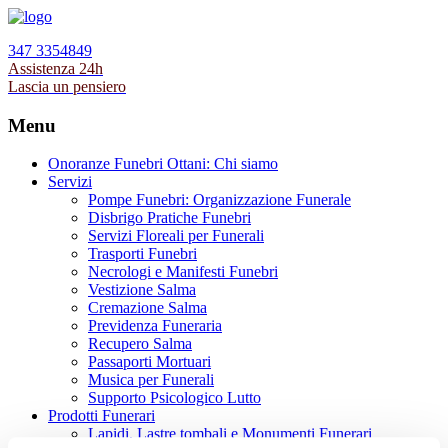
347 3354849
Assistenza 24h
Lascia un pensiero
Menu
Onoranze Funebri Ottani: Chi siamo
Servizi
Pompe Funebri: Organizzazione Funerale
Disbrigo Pratiche Funebri
Servizi Floreali per Funerali
Trasporti Funebri
Necrologi e Manifesti Funebri
Vestizione Salma
Cremazione Salma
Previdenza Funeraria
Recupero Salma
Passaporti Mortuari
Musica per Funerali
Supporto Psicologico Lutto
Prodotti Funerari
Lapidi, Lastre tombali e Monumenti Funerari