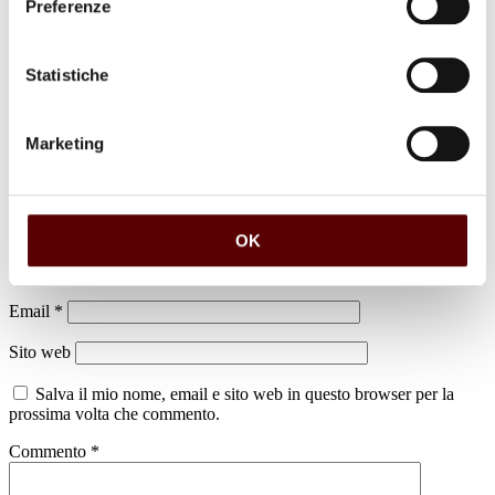
Preferenze
Statistiche
Marketing
Lascia un commento
Il tuo indirizzo email non sarà pubblicato.
I campi obbligatori sono
contrassegnati
*
OK
Nome
*
Email
*
Sito web
Salva il mio nome, email e sito web in questo browser per la
prossima volta che commento.
Commento
*