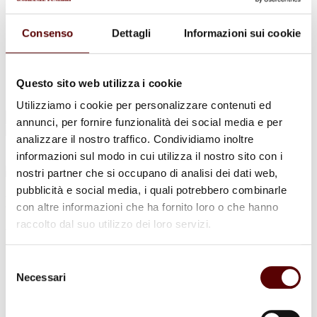
Urne Cinerarie
Allestimento Funebre
Cofani Funebri
Consenso
Dettagli
Informazioni sui cookie
In caso di decesso
Necrologi
News
Sedi Onoranze Funebri Ottani
Questo sito web utilizza i cookie
Info e Contatti
Utilizziamo i cookie per personalizzare contenuti ed
Cerca
annunci, per fornire funzionalità dei social media e per
per:
analizzare il nostro traffico. Condividiamo inoltre
informazioni sul modo in cui utilizza il nostro sito con i
nostri partner che si occupano di analisi dei dati web,
pubblicità e social media, i quali potrebbero combinarle
Maria Grazioli
con altre informazioni che ha fornito loro o che hanno
raccolto dal suo utilizzo dei loro servizi.
Ved. Balboni
11 Ottobre 1927 - 14 Agosto 2023
Selezione
Necessari
del
Condividi
questa pagina
consenso