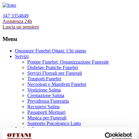
347 3354849
Assistenza 24h
Lascia un pensiero
Menu
Onoranze Funebri Ottani: Chi siamo
Servizi
Pompe Funebri: Organizzazione Funerale
Disbrigo Pratiche Funebri
Servizi Floreali per Funerali
Trasporti Funebri
Necrologi e Manifesti Funebri
Vestizione Salma
Cremazione Salma
Previdenza Funeraria
Recupero Salma
Passaporti Mortuari
Musica per Funerali
Supporto Psicologico Lutto
Prodotti Funerari
Lapidi, Lastre tombali e Monumenti Funerari