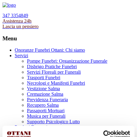
347 3354849
Assistenza 24h
Lascia un pensiero
Menu
Onoranze Funebri Ottani: Chi siamo
Servizi
Pompe Funebri: Organizzazione Funerale
Disbrigo Pratiche Funebri
Servizi Floreali per Funerali
Trasporti Funebri
Necrologi e Manifesti Funebri
Vestizione Salma
Cremazione Salma
Previdenza Funeraria
Recupero Salma
Passaporti Mortuari
Musica per Funerali
Supporto Psicologico Lutto
Prodotti Funerari
Lapidi, Lastre tombali e Monumenti Funerari