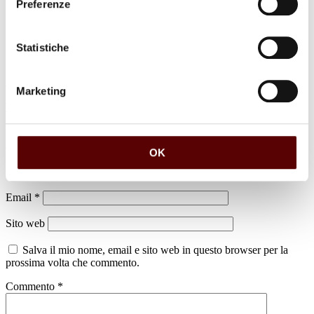
Preferenze
Statistiche
Marketing
Lascia un commento
Il tuo indirizzo email non sarà pubblicato.
I campi obbligatori sono
contrassegnati
*
OK
Nome
*
Email
*
Sito web
Salva il mio nome, email e sito web in questo browser per la
prossima volta che commento.
Commento
*