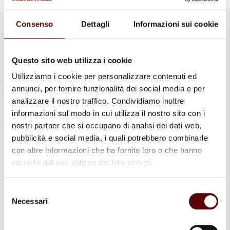
Urne Cinerarie
Allestimento Funebre
Cofani Funebri
Consenso
Dettagli
Informazioni sui cookie
In caso di decesso
Necrologi
News
Sedi Onoranze Funebri Ottani
Questo sito web utilizza i cookie
Info e Contatti
Utilizziamo i cookie per personalizzare contenuti ed
Cerca
annunci, per fornire funzionalità dei social media e per
per:
analizzare il nostro traffico. Condividiamo inoltre
informazioni sul modo in cui utilizza il nostro sito con i
nostri partner che si occupano di analisi dei dati web,
pubblicità e social media, i quali potrebbero combinarle
Maria Lorenzoni
con altre informazioni che ha fornito loro o che hanno
raccolto dal suo utilizzo dei loro servizi.
ved. Negrini
19 Dicembre 1933 - 18 Novembre 2025
Selezione
Necessari
del
Condividi
questa pagina
consenso