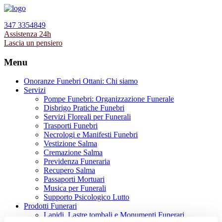
347 3354849
Assistenza 24h
Lascia un pensiero
Menu
Onoranze Funebri Ottani: Chi siamo
Servizi
Pompe Funebri: Organizzazione Funerale
Disbrigo Pratiche Funebri
Servizi Floreali per Funerali
Trasporti Funebri
Necrologi e Manifesti Funebri
Vestizione Salma
Cremazione Salma
Previdenza Funeraria
Recupero Salma
Passaporti Mortuari
Musica per Funerali
Supporto Psicologico Lutto
Prodotti Funerari
Lapidi, Lastre tombali e Monumenti Funerari