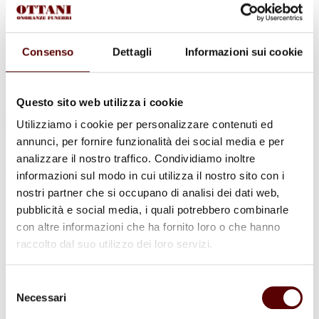
Urne Cinerarie
Allestimento Funebre
Cofani Funebri
In caso di decesso
Consenso
Dettagli
Informazioni sui cookie
Necrologi
News
Sedi Onoranze Funebri Ottani
Info e Contatti
Questo sito web utilizza i cookie
Cerca
Utilizziamo i cookie per personalizzare contenuti ed
per:
annunci, per fornire funzionalità dei social media e per
analizzare il nostro traffico. Condividiamo inoltre
informazioni sul modo in cui utilizza il nostro sito con i
nostri partner che si occupano di analisi dei dati web,
Maria Luisa Franzoni
pubblicità e social media, i quali potrebbero combinarle
con altre informazioni che ha fornito loro o che hanno
in Tommesani
raccolto dal suo utilizzo dei loro servizi.
2 Febbraio 1944 - 29 Aprile 2023
Selezione
Condividi
questa pagina
Necessari
del
consenso