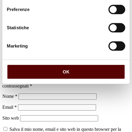
Preferenze
luogo di sepoltura
Statistiche
Cimitero di Altedo
Marketing
Lascia un commento
OK
Il tuo indirizzo email non sarà pubblicato.
I campi obbligatori sono
contrassegnati
*
Nome
*
Email
*
Sito web
Salva il mio nome, email e sito web in questo browser per la