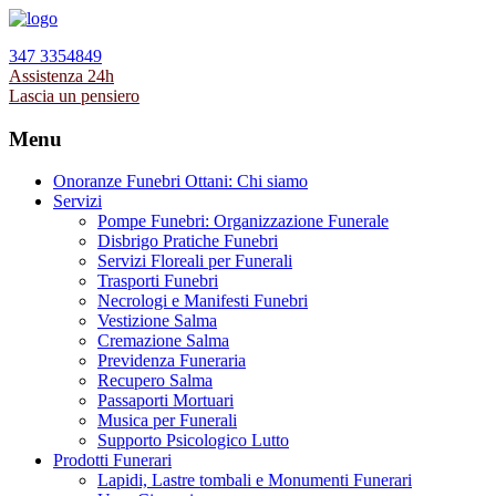
347 3354849
Assistenza 24h
Lascia un pensiero
Menu
Onoranze Funebri Ottani: Chi siamo
Servizi
Pompe Funebri: Organizzazione Funerale
Disbrigo Pratiche Funebri
Servizi Floreali per Funerali
Trasporti Funebri
Necrologi e Manifesti Funebri
Vestizione Salma
Cremazione Salma
Previdenza Funeraria
Recupero Salma
Passaporti Mortuari
Musica per Funerali
Supporto Psicologico Lutto
Prodotti Funerari
Lapidi, Lastre tombali e Monumenti Funerari