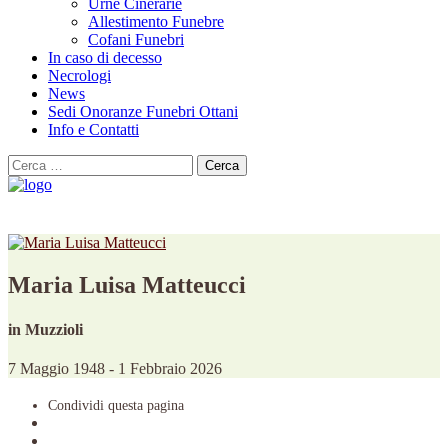
Urne Cinerarie
Allestimento Funebre
Cofani Funebri
In caso di decesso
Necrologi
News
Sedi Onoranze Funebri Ottani
Info e Contatti
Cerca
per:
Maria Luisa Matteucci
in Muzzioli
7 Maggio 1948 - 1 Febbraio 2026
Condividi
questa pagina