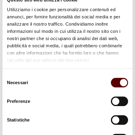
Rispondi
Utilizziamo i cookie per personalizzare contenuti ed
Gent.mi,
annunci, per fornire funzionalità dei social media e per
vi ringrazio infinitamente per il pensiero che avete
avuto per la mamma.
analizzare il nostro traffico. Condividiamo inoltre
informazioni sul modo in cui utilizza il nostro sito con i
Un caro saluto
nostri partner che si occupano di analisi dei dati web,
Valerio e Bruno Muzzioli
pubblicità e social media, i quali potrebbero combinarle
con altre informazioni che ha fornito loro o che hanno
raccolto dal suo utilizzo dei loro servizi.
Anna Grassilli
Selezione
2 Febbraio 2026 a 20:37
Necessari
Rispondi
del
consenso
Ricordo con affetto i momenti di vita condivisi. Le mie piu’
sentite condoglianze al figlio al marito ed ai parenti
Preferenze
Statistiche
VALERIO MUZZIOLI
5 Febbraio 2026 a 17:18