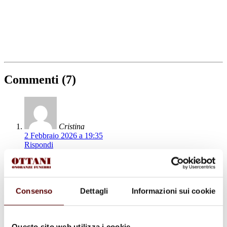
Commenti (7)
Cristina
2 Febbraio 2026 a 19:35
Rispondi
Sentite condoglianze dalla famiglia Monesi Mauro (vetraio)
Consenso
Dettagli
Informazioni sui cookie
VALERIO MUZZIOLI
5 Febbraio 2026 a 17:16
Questo sito web utilizza i cookie