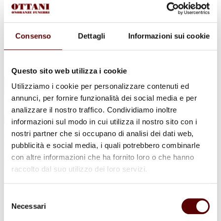
Urne Cinerarie
Allestimento Funebre
Cofani Funebri
In caso di decesso
Consenso
Dettagli
Informazioni sui cookie
Necrologi
News
Sedi Onoranze Funebri Ottani
Info e Contatti
Questo sito web utilizza i cookie
Cerca
Utilizziamo i cookie per personalizzare contenuti ed
per:
annunci, per fornire funzionalità dei social media e per
analizzare il nostro traffico. Condividiamo inoltre
informazioni sul modo in cui utilizza il nostro sito con i
nostri partner che si occupano di analisi dei dati web,
Maria Luisa Tommasini
pubblicità e social media, i quali potrebbero combinarle
con altre informazioni che ha fornito loro o che hanno
in Fariselli
raccolto dal suo utilizzo dei loro servizi.
24 Giugno 1936 - 21 Febbraio 2023
Selezione
Condividi
questa pagina
Necessari
del
consenso