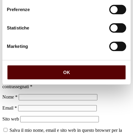
Preferenze
luogo di sepoltura
Statistiche
Cimitero di Castello d'Argile
Marketing
Lascia un commento
OK
Il tuo indirizzo email non sarà pubblicato.
I campi obbligatori sono
contrassegnati
*
Nome
*
Email
*
Sito web
Salva il mio nome, email e sito web in questo browser per la