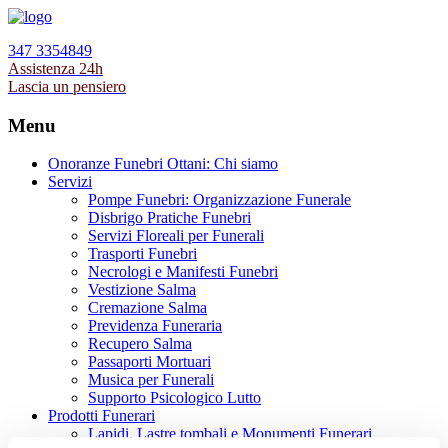
347 3354849
Assistenza 24h
Lascia un pensiero
Menu
Onoranze Funebri Ottani: Chi siamo
Servizi
Pompe Funebri: Organizzazione Funerale
Disbrigo Pratiche Funebri
Servizi Floreali per Funerali
Trasporti Funebri
Necrologi e Manifesti Funebri
Vestizione Salma
Cremazione Salma
Previdenza Funeraria
Recupero Salma
Passaporti Mortuari
Musica per Funerali
Supporto Psicologico Lutto
Prodotti Funerari
Lapidi, Lastre tombali e Monumenti Funerari