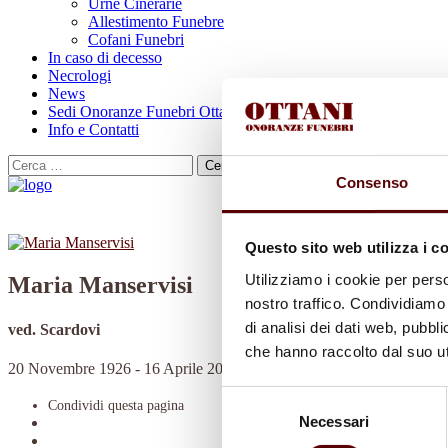
Urne Cinerarie
Allestimento Funebre
Cofani Funebri
In caso di decesso
Necrologi
News
Sedi Onoranze Funebri Ottani
Info e Contatti
Cerca
per:
Consenso
Questo sito web utilizza i c
Utilizziamo i cookie per perso
Maria Manservisi
nostro traffico. Condividiamo 
di analisi dei dati web, pubbl
ved. Scardovi
che hanno raccolto dal suo uti
20 Novembre 1926 - 16 Aprile 2023
Selezione
Condividi
questa pagina
Necessari
del
consenso