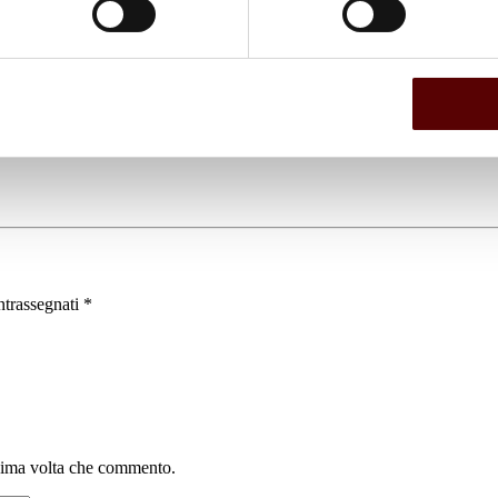
ntrassegnati
*
ssima volta che commento.