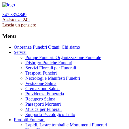
347 3354849
Assistenza 24h
Lascia un pensiero
Menu
Onoranze Funebri Ottani: Chi siamo
Servizi
Pompe Funebri: Organizzazione Funerale
Disbrigo Pratiche Funebri
Servizi Floreali per Funerali
Trasporti Funebri
Necrologi e Manifesti Funebri
Vestizione Salma
Cremazione Salma
Previdenza Funeraria
Recupero Salma
Passaporti Mortuari
Musica per Funerali
Supporto Psicologico Lutto
Prodotti Funerari
Lapidi, Lastre tombali e Monumenti Funerari