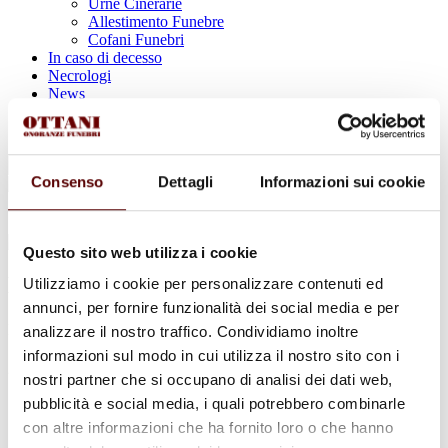
Urne Cinerarie
Allestimento Funebre
Cofani Funebri
In caso di decesso
Necrologi
News
Sedi Onoranze Funebri Ottani
Info e Contatti
Cerca
per:
Consenso
Dettagli
Informazioni sui cookie
Questo sito web utilizza i cookie
Maria Rancitelli
Utilizziamo i cookie per personalizzare contenuti ed
annunci, per fornire funzionalità dei social media e per
In Fraccon
analizzare il nostro traffico. Condividiamo inoltre
informazioni sul modo in cui utilizza il nostro sito con i
22 Maggio 1936 - 22 Dicembre 2023
nostri partner che si occupano di analisi dei dati web,
pubblicità e social media, i quali potrebbero combinarle
Condividi
questa pagina
con altre informazioni che ha fornito loro o che hanno