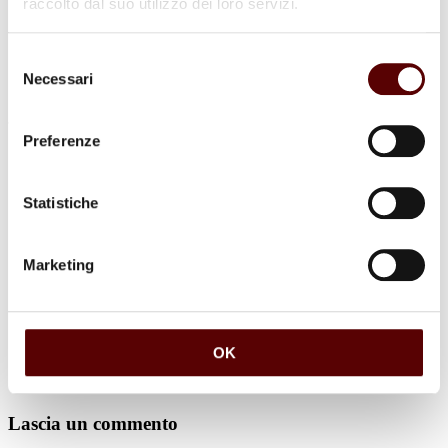
raccolto dal suo utilizzo dei loro servizi.
Selezione
Necessari
del
consenso
Preferenze
Commenti (1)
Statistiche
Donata Fazzi
Marketing
21 Aprile 2024 a 11:45
Rispondi
Ero amica di Maria, mi mancherà il suo sorriso e mi
mancheranno le sue parole di sostegno e i suoi consigli. Ciao,
OK
Maria!
Donata 335 813 96 19
Lascia un commento