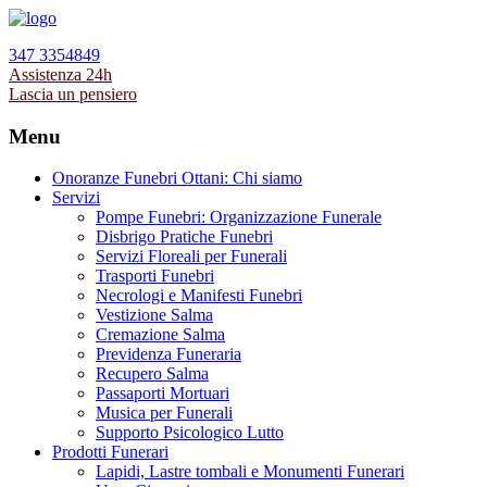
347 3354849
Assistenza 24h
Lascia un pensiero
Menu
Onoranze Funebri Ottani: Chi siamo
Servizi
Pompe Funebri: Organizzazione Funerale
Disbrigo Pratiche Funebri
Servizi Floreali per Funerali
Trasporti Funebri
Necrologi e Manifesti Funebri
Vestizione Salma
Cremazione Salma
Previdenza Funeraria
Recupero Salma
Passaporti Mortuari
Musica per Funerali
Supporto Psicologico Lutto
Prodotti Funerari
Lapidi, Lastre tombali e Monumenti Funerari