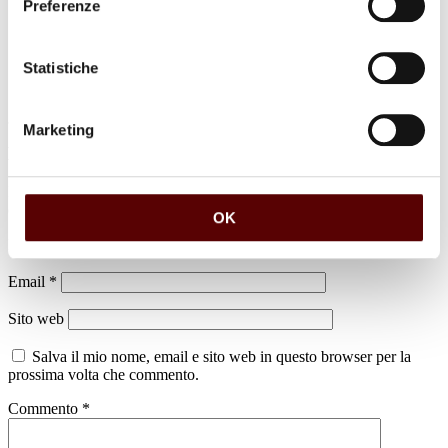
Preferenze
Statistiche
Marketing
Lascia un commento
Il tuo indirizzo email non sarà pubblicato.
I campi obbligatori sono
contrassegnati
*
OK
Nome
*
Email
*
Sito web
Salva il mio nome, email e sito web in questo browser per la
prossima volta che commento.
Commento
*