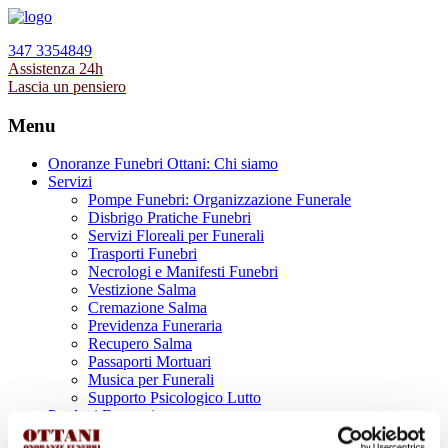
347 3354849
Assistenza 24h
Lascia un pensiero
Menu
Onoranze Funebri Ottani: Chi siamo
Servizi
Pompe Funebri: Organizzazione Funerale
Disbrigo Pratiche Funebri
Servizi Floreali per Funerali
Trasporti Funebri
Necrologi e Manifesti Funebri
Vestizione Salma
Cremazione Salma
Previdenza Funeraria
Recupero Salma
Passaporti Mortuari
Musica per Funerali
Supporto Psicologico Lutto
Prodotti Funerari
Lapidi, Lastre tombali e Monumenti Funerari