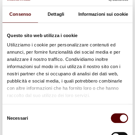
Urne Cinerarie
Allestimento Funebre
Cofani Funebri
Consenso
Dettagli
Informazioni sui cookie
In caso di decesso
Necrologi
News
Sedi Onoranze Funebri Ottani
Questo sito web utilizza i cookie
Info e Contatti
Utilizziamo i cookie per personalizzare contenuti ed
Cerca
annunci, per fornire funzionalità dei social media e per
per:
analizzare il nostro traffico. Condividiamo inoltre
informazioni sul modo in cui utilizza il nostro sito con i
nostri partner che si occupano di analisi dei dati web,
pubblicità e social media, i quali potrebbero combinarle
Maria Tangerini
con altre informazioni che ha fornito loro o che hanno
raccolto dal suo utilizzo dei loro servizi.
ved. Ravani
14 Gennaio 1942 - 21 Giugno 2026
Selezione
Necessari
del
Condividi
questa pagina
consenso