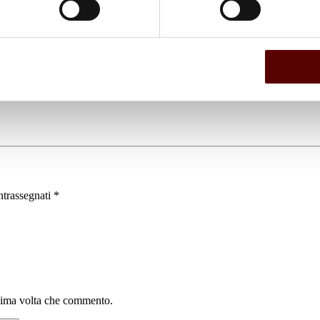
ntrassegnati
*
ssima volta che commento.