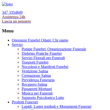
347 3354849
Assistenza 24h
Lascia un pensiero
Menu
Onoranze Funebri Ottani: Chi siamo
Servizi
Pompe Funebri: Organizzazione Funerale
Disbrigo Pratiche Funebri
Servizi Floreali per Funerali
Trasporti Funebri
Necrologi e Manifesti Funebri
Vestizione Salma
Cremazione Salma
Previdenza Funeraria
Recupero Salma
Passaporti Mortuari
Musica per Funerali
Supporto Psicologico Lutto
Prodotti Funerari
Lapidi, Lastre tombali e Monumenti Funerari