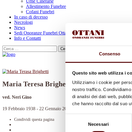
Urne Cinerarie
Allestimento Funebre
Cofani Funebri
In caso di decesso
Necrologi
News
Sedi Onoranze Funebri Ottani
Info e Contatti
Cerca
per:
Consenso
Questo sito web utilizza i c
Utilizziamo i cookie per perso
Maria Teresa Brighetti
nostro traffico. Condividiamo 
di analisi dei dati web, pubbl
ved. Neri Gino
che hanno raccolto dal suo uti
19 Febbraio 1938 - 22 Gennaio 2022
Selezione
Condividi
questa pagina
Necessari
del
consenso