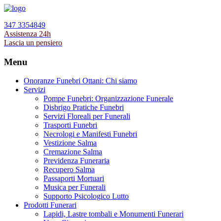
347 3354849
Assistenza 24h
Lascia un pensiero
Menu
Onoranze Funebri Ottani: Chi siamo
Servizi
Pompe Funebri: Organizzazione Funerale
Disbrigo Pratiche Funebri
Servizi Floreali per Funerali
Trasporti Funebri
Necrologi e Manifesti Funebri
Vestizione Salma
Cremazione Salma
Previdenza Funeraria
Recupero Salma
Passaporti Mortuari
Musica per Funerali
Supporto Psicologico Lutto
Prodotti Funerari
Lapidi, Lastre tombali e Monumenti Funerari