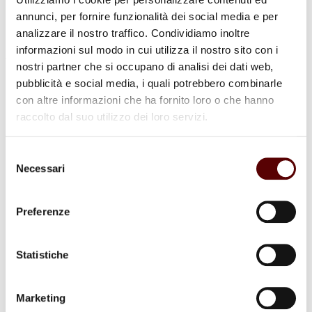
annunci, per fornire funzionalità dei social media e per
analizzare il nostro traffico. Condividiamo inoltre
informazioni sul modo in cui utilizza il nostro sito con i
nostri partner che si occupano di analisi dei dati web,
Commenti (3)
pubblicità e social media, i quali potrebbero combinarle
con altre informazioni che ha fornito loro o che hanno
raccolto dal suo utilizzo dei loro servizi.
Rita baroni
Selezione
22 Giugno 2026 a 12:01
Necessari
del
Rispondi
consenso
Cindoglianze
Preferenze
Statistiche
carmen trocchi
23 Giugno 2026 a 13:27
Rispondi
Marketing
Mi dispiace davvero tanto, un abbraccio forte Renza.