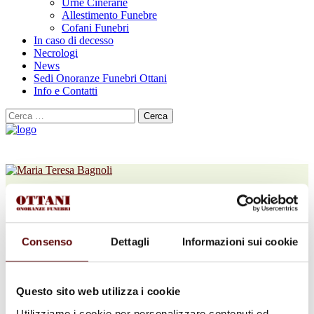
Urne Cinerarie
Allestimento Funebre
Cofani Funebri
In caso di decesso
Necrologi
News
Sedi Onoranze Funebri Ottani
Info e Contatti
Cerca
per:
Maria Teresa Bagnoli
24 Settembre 1930 - 20 Giugno 2026
Consenso
Dettagli
Informazioni sui cookie
Condividi
questa pagina
Questo sito web utilizza i cookie
Utilizziamo i cookie per personalizzare contenuti ed