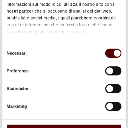
informazioni sul modo in cui utilizza il nostro sito con i
nostri partner che si occupano di analisi dei dati web,
pubblicità e social media, i quali potrebbero combinarle
luogo di sepoltura
con altre informazioni che ha fornito loro o che hanno
Cimitero di Cento
raccolto dal suo utilizzo dei loro servizi.
Selezione
Necessari
del
consenso
Commenti (2)
Preferenze
Statistiche
Rita baroni
19 Gennaio 2023 a 17:27
Rispondi
Marketing
Condoglianze sincere