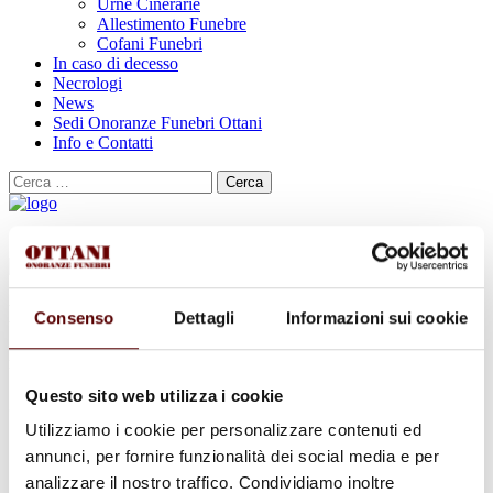
Urne Cinerarie
Allestimento Funebre
Cofani Funebri
In caso di decesso
Necrologi
News
Sedi Onoranze Funebri Ottani
Info e Contatti
Cerca
per:
Mariateresa Baraldi
Consenso
Dettagli
Informazioni sui cookie
in Govoni
Questo sito web utilizza i cookie
3 Ottobre 1933 - 18 Gennaio 2023
Utilizziamo i cookie per personalizzare contenuti ed
Condividi
questa pagina
annunci, per fornire funzionalità dei social media e per
analizzare il nostro traffico. Condividiamo inoltre