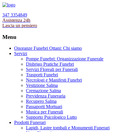
347 3354849
Assistenza 24h
Lascia un pensiero
Menu
Onoranze Funebri Ottani: Chi siamo
Servizi
Pompe Funebri: Organizzazione Funerale
Disbrigo Pratiche Funebri
Servizi Floreali per Funerali
Trasporti Funebri
Necrologi e Manifesti Funebri
Vestizione Salma
Cremazione Salma
Previdenza Funeraria
Recupero Salma
Passaporti Mortuari
Musica per Funerali
Supporto Psicologico Lutto
Prodotti Funerari
Lapidi, Lastre tombali e Monumenti Funerari