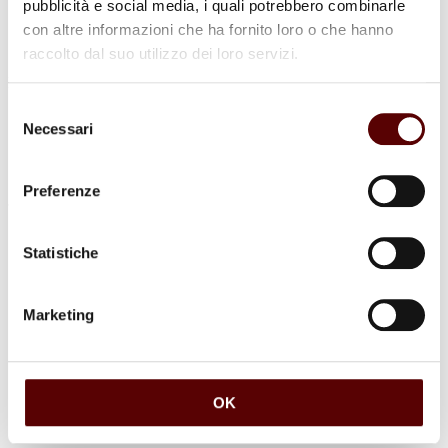
pubblicità e social media, i quali potrebbero combinarle
con altre informazioni che ha fornito loro o che hanno
raccolto dal suo utilizzo dei loro servizi.
Luogo di sepoltura
Cimitero di Reno Centese
Selezione
Necessari
del
consenso
Preferenze
Commenti (1)
Statistiche
Marketing
Uriana leprotti
17 Febbraio 2022 a 13:40
Rispondi
I
OK
Il tuo sorriso e il tuo buonumore saranno sempre il ricordo più
bello.