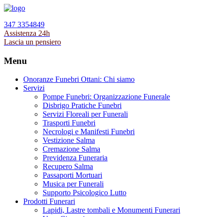
347 3354849
Assistenza 24h
Lascia un pensiero
Menu
Onoranze Funebri Ottani: Chi siamo
Servizi
Pompe Funebri: Organizzazione Funerale
Disbrigo Pratiche Funebri
Servizi Floreali per Funerali
Trasporti Funebri
Necrologi e Manifesti Funebri
Vestizione Salma
Cremazione Salma
Previdenza Funeraria
Recupero Salma
Passaporti Mortuari
Musica per Funerali
Supporto Psicologico Lutto
Prodotti Funerari
Lapidi, Lastre tombali e Monumenti Funerari