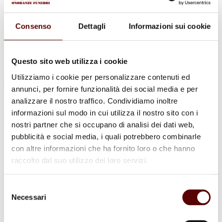
Urne Cinerarie
Allestimento Funebre
Cofani Funebri
Consenso
Dettagli
Informazioni sui cookie
In caso di decesso
Necrologi
News
Sedi Onoranze Funebri Ottani
Questo sito web utilizza i cookie
Info e Contatti
Utilizziamo i cookie per personalizzare contenuti ed
Cerca
annunci, per fornire funzionalità dei social media e per
per:
analizzare il nostro traffico. Condividiamo inoltre
informazioni sul modo in cui utilizza il nostro sito con i
nostri partner che si occupano di analisi dei dati web,
pubblicità e social media, i quali potrebbero combinarle
Mario Mazzucchelli
con altre informazioni che ha fornito loro o che hanno
raccolto dal suo utilizzo dei loro servizi.
24 Marzo 1947 - 3 Marzo 2022
Condividi
questa pagina
Selezione
Necessari
del
consenso