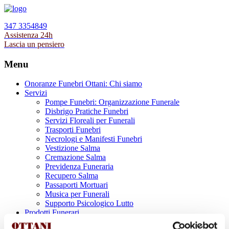
347 3354849
Assistenza 24h
Lascia un pensiero
Menu
Onoranze Funebri Ottani: Chi siamo
Servizi
Pompe Funebri: Organizzazione Funerale
Disbrigo Pratiche Funebri
Servizi Floreali per Funerali
Trasporti Funebri
Necrologi e Manifesti Funebri
Vestizione Salma
Cremazione Salma
Previdenza Funeraria
Recupero Salma
Passaporti Mortuari
Musica per Funerali
Supporto Psicologico Lutto
Prodotti Funerari
Lapidi, Lastre tombali e Monumenti Funerari