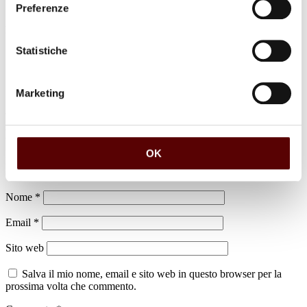
Preferenze
luogo di sepoltura
Dispersione Comune di Bentivoglio
Statistiche
Marketing
Lascia un commento
OK
Il tuo indirizzo email non sarà pubblicato.
I campi obbligatori sono
contrassegnati
*
Nome
*
Email
*
Sito web
Salva il mio nome, email e sito web in questo browser per la
prossima volta che commento.