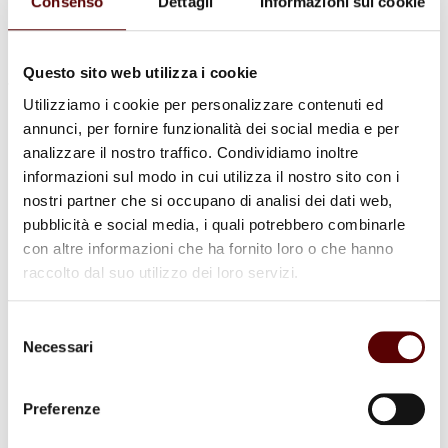
Consenso
Dettagli
Informazioni sui cookie
Questo sito web utilizza i cookie
Utilizziamo i cookie per personalizzare contenuti ed
Commenti (4)
annunci, per fornire funzionalità dei social media e per
analizzare il nostro traffico. Condividiamo inoltre
informazioni sul modo in cui utilizza il nostro sito con i
nostri partner che si occupano di analisi dei dati web,
Antonietta
pubblicità e social media, i quali potrebbero combinarle
14 Febbraio 2025 a 16:57
Rispondi
con altre informazioni che ha fornito loro o che hanno
raccolto dal suo utilizzo dei loro servizi.
Sarai sempre ricordato x la tua onestà, x la tua bella immagine
di brava persona ,sempre disponibile ad aiutare ki aveva 🌹
Selezione
Necessari
del
consenso
Antonietta
Preferenze
14 Febbraio 2025 a 17:38
Rispondi