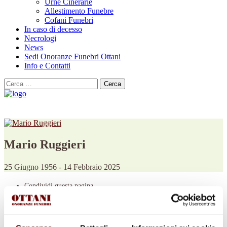
Urne Cinerarie
Allestimento Funebre
Cofani Funebri
In caso di decesso
Necrologi
News
Sedi Onoranze Funebri Ottani
Info e Contatti
Cerca
per:
Mario Ruggieri
25 Giugno 1956 - 14 Febbraio 2025
Condividi
questa pagina