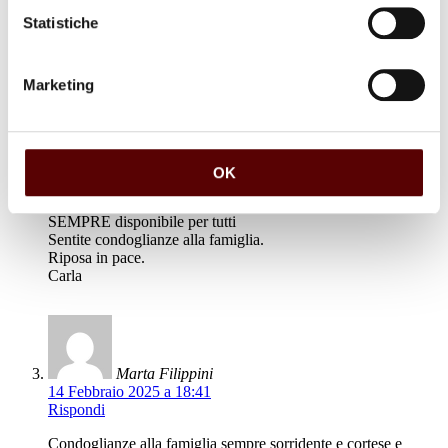
Brava persona,onesta e cortese 🙏🌹
Statistiche
Marketing
Carla Guaraldi
14 Febbraio 2025 a 18:25
Rispondi
OK
Ricordo il tuo sorriso quando ci vedevi entrare o uscire dalla
VM
SEMPRE disponibile per tutti
Sentite condoglianze alla famiglia.
Riposa in pace.
Carla
Marta Filippini
14 Febbraio 2025 a 18:41
Rispondi
Condoglianze alla famiglia sempre sorridente e cortese e