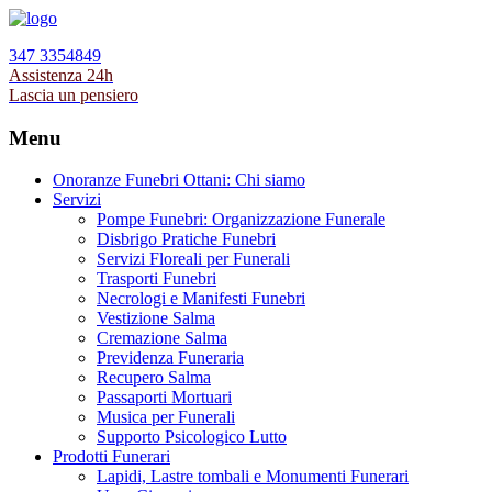
347 3354849
Assistenza 24h
Lascia un pensiero
Menu
Onoranze Funebri Ottani: Chi siamo
Servizi
Pompe Funebri: Organizzazione Funerale
Disbrigo Pratiche Funebri
Servizi Floreali per Funerali
Trasporti Funebri
Necrologi e Manifesti Funebri
Vestizione Salma
Cremazione Salma
Previdenza Funeraria
Recupero Salma
Passaporti Mortuari
Musica per Funerali
Supporto Psicologico Lutto
Prodotti Funerari
Lapidi, Lastre tombali e Monumenti Funerari