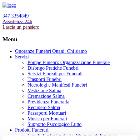
347 3354849
Assistenza 24h
Lascia un pensiero
Menu
Onoranze Funebri Ottani: Chi siamo
Servizi
Pompe Funebri: Organizzazione Funerale
Disbrigo Pratiche Funebri
Servizi Floreali per Funerali
Trasporti Funebri
Necrologi e Manifesti Funebri
Vestizione Salma
Cremazione Salma
Previdenza Funeraria
Recupero Salma
Passaporti Mortuari
Musica per Funerali
Supporto Psicologico Lutto
Prodotti Funerari
Lapidi, Lastre tombali e Monumenti Funerari