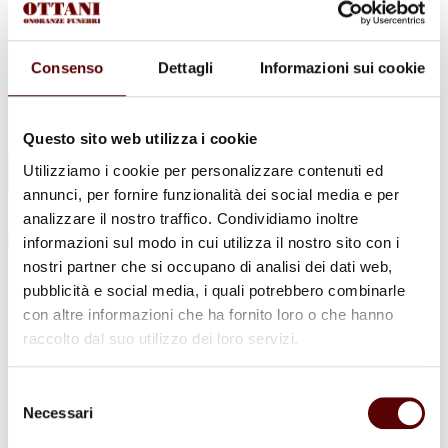
Urne Cinerarie
Allestimento Funebre
Cofani Funebri
In caso di decesso
Consenso
Dettagli
Informazioni sui cookie
Necrologi
News
Sedi Onoranze Funebri Ottani
Info e Contatti
Questo sito web utilizza i cookie
Cerca
Utilizziamo i cookie per personalizzare contenuti ed
per:
annunci, per fornire funzionalità dei social media e per
analizzare il nostro traffico. Condividiamo inoltre
informazioni sul modo in cui utilizza il nostro sito con i
nostri partner che si occupano di analisi dei dati web,
Maurizio Balboni
pubblicità e social media, i quali potrebbero combinarle
con altre informazioni che ha fornito loro o che hanno
7 Maggio 1941 - 18 Aprile 2022
raccolto dal suo utilizzo dei loro servizi.
Condividi
questa pagina
Selezione
Necessari
del
consenso