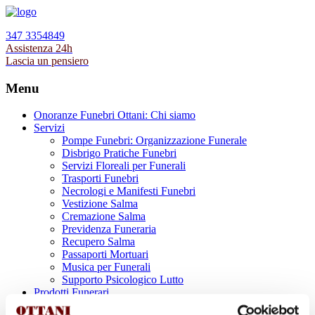
347 3354849
Assistenza 24h
Lascia un pensiero
Menu
Onoranze Funebri Ottani: Chi siamo
Servizi
Pompe Funebri: Organizzazione Funerale
Disbrigo Pratiche Funebri
Servizi Floreali per Funerali
Trasporti Funebri
Necrologi e Manifesti Funebri
Vestizione Salma
Cremazione Salma
Previdenza Funeraria
Recupero Salma
Passaporti Mortuari
Musica per Funerali
Supporto Psicologico Lutto
Prodotti Funerari
Lapidi, Lastre tombali e Monumenti Funerari