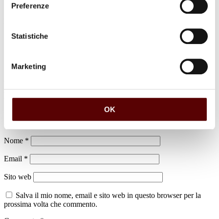
Preferenze
luogo di sepoltura
Cimitero di Renazzo di Cento
Statistiche
Marketing
Lascia un commento
OK
Il tuo indirizzo email non sarà pubblicato.
I campi obbligatori sono
contrassegnati
*
Nome
*
Email
*
Sito web
Salva il mio nome, email e sito web in questo browser per la
prossima volta che commento.