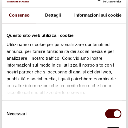
Urne Cinerarie
Allestimento Funebre
Cofani Funebri
Consenso
Dettagli
Informazioni sui cookie
In caso di decesso
Necrologi
News
Sedi Onoranze Funebri Ottani
Questo sito web utilizza i cookie
Info e Contatti
Utilizziamo i cookie per personalizzare contenuti ed
Cerca
annunci, per fornire funzionalità dei social media e per
per:
analizzare il nostro traffico. Condividiamo inoltre
informazioni sul modo in cui utilizza il nostro sito con i
nostri partner che si occupano di analisi dei dati web,
pubblicità e social media, i quali potrebbero combinarle
Mauro Cremonini
con altre informazioni che ha fornito loro o che hanno
raccolto dal suo utilizzo dei loro servizi.
2 Maggio 1952 - 22 Marzo 2023
Condividi
questa pagina
Selezione
Necessari
del
consenso