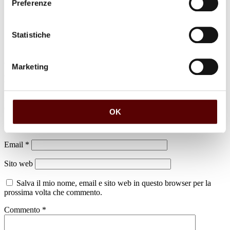
Preferenze
Statistiche
Marketing
Lascia un commento
Il tuo indirizzo email non sarà pubblicato.
I campi obbligatori sono
contrassegnati
*
OK
Nome
*
Email
*
Sito web
Salva il mio nome, email e sito web in questo browser per la
prossima volta che commento.
Commento
*