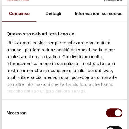
Urne Cinerarie
Allestimento Funebre
Cofani Funebri
Consenso
Dettagli
Informazioni sui cookie
In caso di decesso
Necrologi
News
Sedi Onoranze Funebri Ottani
Questo sito web utilizza i cookie
Info e Contatti
Utilizziamo i cookie per personalizzare contenuti ed
Cerca
annunci, per fornire funzionalità dei social media e per
per:
analizzare il nostro traffico. Condividiamo inoltre
informazioni sul modo in cui utilizza il nostro sito con i
nostri partner che si occupano di analisi dei dati web,
pubblicità e social media, i quali potrebbero combinarle
Marisa Mazzanti
con altre informazioni che ha fornito loro o che hanno
raccolto dal suo utilizzo dei loro servizi.
ved. Bove
12 Febbraio 1939 - 6 Agosto 2023
Selezione
Necessari
del
Condividi
questa pagina
consenso