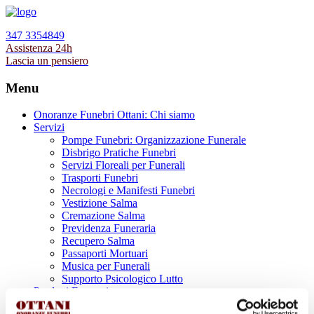
347 3354849
Assistenza 24h
Lascia un pensiero
Menu
Onoranze Funebri Ottani: Chi siamo
Servizi
Pompe Funebri: Organizzazione Funerale
Disbrigo Pratiche Funebri
Servizi Floreali per Funerali
Trasporti Funebri
Necrologi e Manifesti Funebri
Vestizione Salma
Cremazione Salma
Previdenza Funeraria
Recupero Salma
Passaporti Mortuari
Musica per Funerali
Supporto Psicologico Lutto
Prodotti Funerari
Lapidi, Lastre tombali e Monumenti Funerari