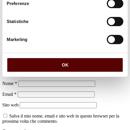
Preferenze
luogo di sepoltura
Cimitero di Crevalcore
Statistiche
Marketing
Lascia un commento
OK
Il tuo indirizzo email non sarà pubblicato.
I campi obbligatori sono
contrassegnati
*
Nome
*
Email
*
Sito web
Salva il mio nome, email e sito web in questo browser per la
prossima volta che commento.