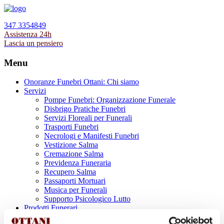
347 3354849
Assistenza 24h
Lascia un pensiero
Menu
Onoranze Funebri Ottani: Chi siamo
Servizi
Pompe Funebri: Organizzazione Funerale
Disbrigo Pratiche Funebri
Servizi Floreali per Funerali
Trasporti Funebri
Necrologi e Manifesti Funebri
Vestizione Salma
Cremazione Salma
Previdenza Funeraria
Recupero Salma
Passaporti Mortuari
Musica per Funerali
Supporto Psicologico Lutto
Prodotti Funerari
Lapidi, Lastre tombali e Monumenti Funerari