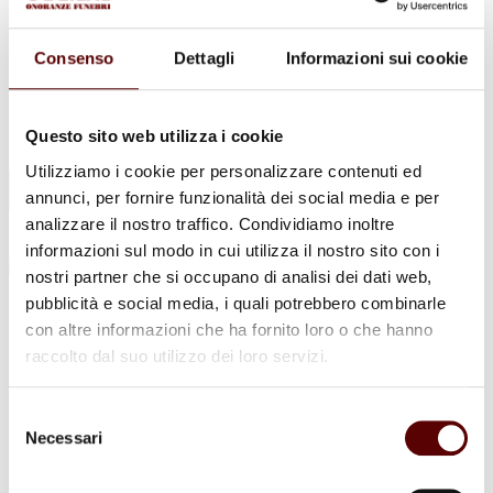
Urne Cinerarie
Allestimento Funebre
Cofani Funebri
Consenso
Dettagli
Informazioni sui cookie
In caso di decesso
Necrologi
News
Sedi Onoranze Funebri Ottani
Questo sito web utilizza i cookie
Info e Contatti
Utilizziamo i cookie per personalizzare contenuti ed
Cerca
annunci, per fornire funzionalità dei social media e per
per:
analizzare il nostro traffico. Condividiamo inoltre
informazioni sul modo in cui utilizza il nostro sito con i
nostri partner che si occupano di analisi dei dati web,
pubblicità e social media, i quali potrebbero combinarle
Michele Veneri
con altre informazioni che ha fornito loro o che hanno
raccolto dal suo utilizzo dei loro servizi.
22 Luglio 1959 - 24 Marzo 2022
Condividi
questa pagina
Selezione
Necessari
del
consenso