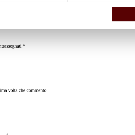
ntrassegnati
*
ssima volta che commento.