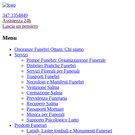
347 3354849
Assistenza 24h
Lascia un pensiero
Menu
Onoranze Funebri Ottani: Chi siamo
Servizi
Pompe Funebri: Organizzazione Funerale
Disbrigo Pratiche Funebri
Servizi Floreali per Funerali
Trasporti Funebri
Necrologi e Manifesti Funebri
Vestizione Salma
Cremazione Salma
Previdenza Funeraria
Recupero Salma
Passaporti Mortuari
Musica per Funerali
Supporto Psicologico Lutto
Prodotti Funerari
Lapidi, Lastre tombali e Monumenti Funerari