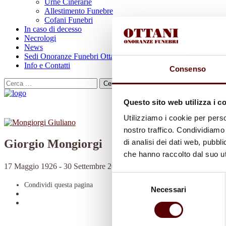
Urne Cinerarie
Allestimento Funebre
Cofani Funebri
In caso di decesso
Necrologi
News
Sedi Onoranze Funebri Ottani
Info e Contatti
Consenso
Cerca
per:
Questo sito web utilizza i c
Utilizziamo i cookie per perso
nostro traffico. Condividiamo 
Giorgio Mongiorgi
di analisi dei dati web, pubbl
che hanno raccolto dal suo uti
17 Maggio 1926 - 30 Settembre 2023
Selezione
Condividi
questa pagina
Necessari
del
consenso