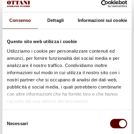
Urne Cinerarie
Allestimento Funebre
Cofani Funebri
In caso di decesso
Consenso
Dettagli
Informazioni sui cookie
Necrologi
News
Sedi Onoranze Funebri Ottani
Info e Contatti
Questo sito web utilizza i cookie
Cerca
Utilizziamo i cookie per personalizzare contenuti ed
per:
annunci, per fornire funzionalità dei social media e per
analizzare il nostro traffico. Condividiamo inoltre
informazioni sul modo in cui utilizza il nostro sito con i
nostri partner che si occupano di analisi dei dati web,
Franco Negrini
pubblicità e social media, i quali potrebbero combinarle
con altre informazioni che ha fornito loro o che hanno
2 Luglio 1933 - 4 Maggio 2022
raccolto dal suo utilizzo dei loro servizi.
Condividi
questa pagina
Selezione
Necessari
del
consenso