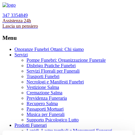
347 3354849
Assistenza 24h
Lascia un pensiero
Menu
Onoranze Funebri Ottani: Chi siamo
Servizi
Pompe Funebri: Organizzazione Funerale
Disbrigo Pratiche Funebri
Servizi Floreali per Funerali
Trasporti Funebri
Necrologi e Manifesti Funebri
Vestizione Salma
Cremazione Salma
Previdenza Funeraria
Recupero Salma
Passaporti Mortuari
Musica per Funerali
Supporto Psicologico Lutto
Prodotti Funerari
Lapidi, Lastre tombali e Monumenti Funerari