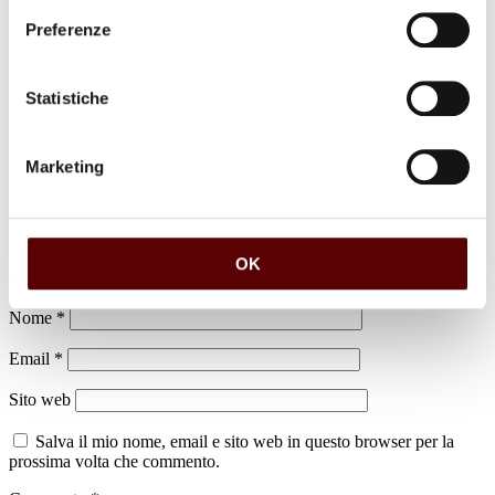
Preferenze
luogo di sepoltura
Dispersione Castello d'Argile
Statistiche
Marketing
Lascia un commento
Il tuo indirizzo email non sarà pubblicato.
I campi obbligatori sono
OK
contrassegnati
*
Nome
*
Email
*
Sito web
Salva il mio nome, email e sito web in questo browser per la
prossima volta che commento.