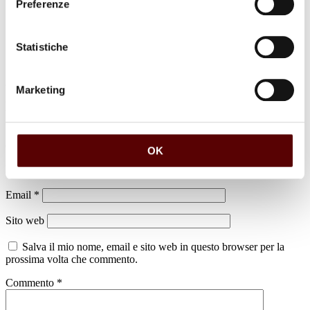
Preferenze
Statistiche
Marketing
Lascia un commento
Il tuo indirizzo email non sarà pubblicato.
I campi obbligatori sono
contrassegnati
*
OK
Nome
*
Email
*
Sito web
Salva il mio nome, email e sito web in questo browser per la
prossima volta che commento.
Commento
*