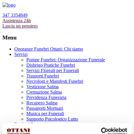
347 3354849
Assistenza 24h
Lascia un pensiero
Menu
Onoranze Funebri Ottani: Chi siamo
Servizi
Pompe Funebri: Organizzazione Funerale
Disbrigo Pratiche Funebri
Servizi Floreali per Funerali
Trasporti Funebri
Necrologi e Manifesti Funebri
Vestizione Salma
Cremazione Salma
Previdenza Funeraria
Recupero Salma
Passaporti Mortuari
Musica per Funerali
Supporto Psicologico Lutto
Prodotti Funerari
Lapidi, Lastre tombali e Monumenti Funerari