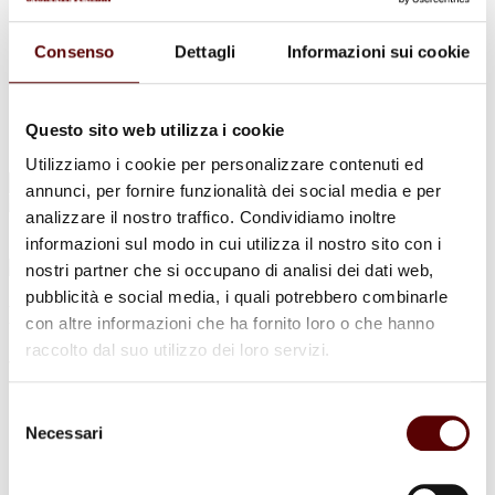
Urne Cinerarie
Allestimento Funebre
Cofani Funebri
Consenso
Dettagli
Informazioni sui cookie
In caso di decesso
Necrologi
News
Sedi Onoranze Funebri Ottani
Questo sito web utilizza i cookie
Info e Contatti
Utilizziamo i cookie per personalizzare contenuti ed
Cerca
annunci, per fornire funzionalità dei social media e per
per:
analizzare il nostro traffico. Condividiamo inoltre
informazioni sul modo in cui utilizza il nostro sito con i
nostri partner che si occupano di analisi dei dati web,
pubblicità e social media, i quali potrebbero combinarle
Nilva Righetti
con altre informazioni che ha fornito loro o che hanno
raccolto dal suo utilizzo dei loro servizi.
ved. Rosa
18 Febbraio 1923 - 29 Novembre 2023
Selezione
Necessari
del
Condividi
questa pagina
consenso