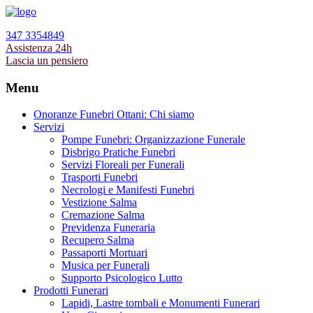
347 3354849
Assistenza 24h
Lascia un pensiero
Menu
Onoranze Funebri Ottani: Chi siamo
Servizi
Pompe Funebri: Organizzazione Funerale
Disbrigo Pratiche Funebri
Servizi Floreali per Funerali
Trasporti Funebri
Necrologi e Manifesti Funebri
Vestizione Salma
Cremazione Salma
Previdenza Funeraria
Recupero Salma
Passaporti Mortuari
Musica per Funerali
Supporto Psicologico Lutto
Prodotti Funerari
Lapidi, Lastre tombali e Monumenti Funerari