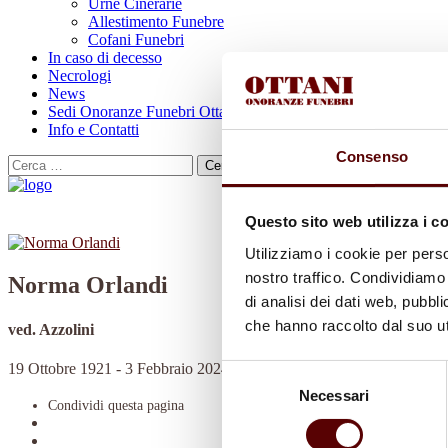
Urne Cinerarie
Allestimento Funebre
Cofani Funebri
In caso di decesso
Necrologi
News
Sedi Onoranze Funebri Ottani
Info e Contatti
Consenso
Cerca
per:
Questo sito web utilizza i c
Utilizziamo i cookie per perso
nostro traffico. Condividiamo 
Norma Orlandi
di analisi dei dati web, pubbl
che hanno raccolto dal suo uti
ved. Azzolini
19 Ottobre 1921 - 3 Febbraio 2024
Selezione
Necessari
del
Condividi
questa pagina
consenso