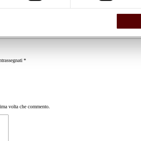
ntrassegnati
*
ssima volta che commento.