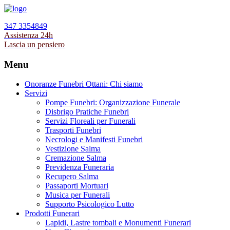
347 3354849
Assistenza 24h
Lascia un pensiero
Menu
Onoranze Funebri Ottani: Chi siamo
Servizi
Pompe Funebri: Organizzazione Funerale
Disbrigo Pratiche Funebri
Servizi Floreali per Funerali
Trasporti Funebri
Necrologi e Manifesti Funebri
Vestizione Salma
Cremazione Salma
Previdenza Funeraria
Recupero Salma
Passaporti Mortuari
Musica per Funerali
Supporto Psicologico Lutto
Prodotti Funerari
Lapidi, Lastre tombali e Monumenti Funerari