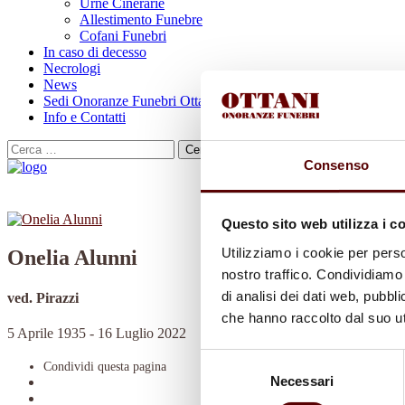
Urne Cinerarie
Allestimento Funebre
Cofani Funebri
In caso di decesso
Necrologi
News
Sedi Onoranze Funebri Ottani
Info e Contatti
Cerca
per:
Consenso
Questo sito web utilizza i c
Utilizziamo i cookie per perso
Onelia Alunni
nostro traffico. Condividiamo 
di analisi dei dati web, pubbl
ved. Pirazzi
che hanno raccolto dal suo uti
5 Aprile 1935 - 16 Luglio 2022
Selezione
Condividi
questa pagina
Necessari
del
consenso