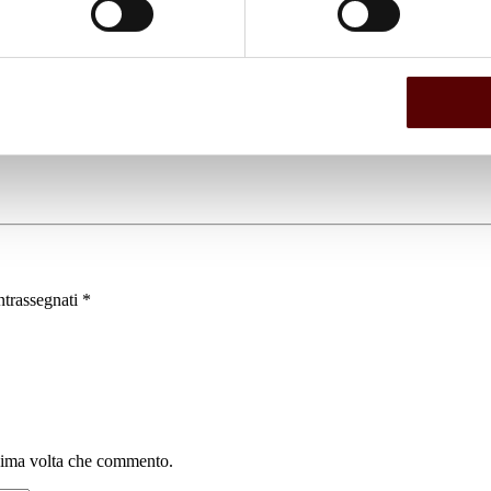
ntrassegnati
*
ssima volta che commento.