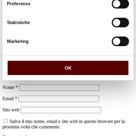
Preferenze
Luogo di sepoltura
Cimitero di Pieve di Cento
Statistiche
Marketing
Lascia un commento
OK
Il tuo indirizzo email non sarà pubblicato.
I campi obbligatori sono
contrassegnati
*
Nome
*
Email
*
Sito web
Salva il mio nome, email e sito web in questo browser per la
prossima volta che commento.