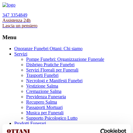
347 3354849
Assistenza 24h
Lascia un pensiero
Menu
Onoranze Funebri Ottani: Chi siamo
Servizi
Pompe Funebri: Organizzazione Funerale
Disbrigo Pratiche Funebri
Servizi Floreali per Funerali
Trasporti Funebri
Necrologi e Manifesti Funebri
Vestizione Salma
Cremazione Salma
Previdenza Funeraria
Recupero Salma
Passaporti Mortuari
Musica per Funerali
Supporto Psicologico Lutto
Prodotti Funerari
Lapidi, Lastre tombali e Monumenti Funerari