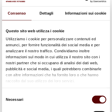
Urne Cinerarie
Allestimento Funebre
Cofani Funebri
Consenso
Dettagli
Informazioni sui cookie
In caso di decesso
Necrologi
News
Sedi Onoranze Funebri Ottani
Questo sito web utilizza i cookie
Info e Contatti
Utilizziamo i cookie per personalizzare contenuti ed
Cerca
annunci, per fornire funzionalità dei social media e per
per:
analizzare il nostro traffico. Condividiamo inoltre
informazioni sul modo in cui utilizza il nostro sito con i
nostri partner che si occupano di analisi dei dati web,
pubblicità e social media, i quali potrebbero combinarle
Ottorino Minardi
con altre informazioni che ha fornito loro o che hanno
raccolto dal suo utilizzo dei loro servizi.
1 Aprile 1926 - 1 Agosto 2022
Condividi
questa pagina
Selezione
Necessari
del
consenso