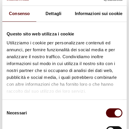
Urne Cinerarie
Allestimento Funebre
Cofani Funebri
Consenso
Dettagli
Informazioni sui cookie
In caso di decesso
Necrologi
News
Sedi Onoranze Funebri Ottani
Questo sito web utilizza i cookie
Info e Contatti
Utilizziamo i cookie per personalizzare contenuti ed
Cerca
annunci, per fornire funzionalità dei social media e per
per:
analizzare il nostro traffico. Condividiamo inoltre
informazioni sul modo in cui utilizza il nostro sito con i
nostri partner che si occupano di analisi dei dati web,
pubblicità e social media, i quali potrebbero combinarle
Maria Pavanati
con altre informazioni che ha fornito loro o che hanno
raccolto dal suo utilizzo dei loro servizi.
ved. Rimessi
2 Febbraio 1936 - 21 Febbraio 2026
Selezione
Necessari
del
Condividi
questa pagina
consenso