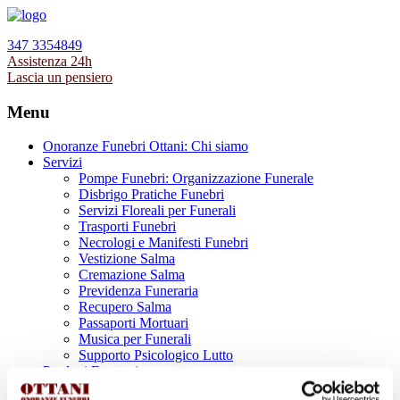
347 3354849
Assistenza 24h
Lascia un pensiero
Menu
Onoranze Funebri Ottani: Chi siamo
Servizi
Pompe Funebri: Organizzazione Funerale
Disbrigo Pratiche Funebri
Servizi Floreali per Funerali
Trasporti Funebri
Necrologi e Manifesti Funebri
Vestizione Salma
Cremazione Salma
Previdenza Funeraria
Recupero Salma
Passaporti Mortuari
Musica per Funerali
Supporto Psicologico Lutto
Prodotti Funerari
Lapidi, Lastre tombali e Monumenti Funerari