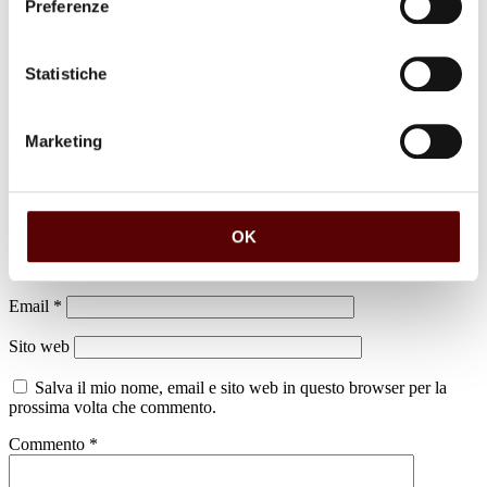
Preferenze
Statistiche
Marketing
Lascia un commento
Il tuo indirizzo email non sarà pubblicato.
I campi obbligatori sono
contrassegnati
*
OK
Nome
*
Email
*
Sito web
Salva il mio nome, email e sito web in questo browser per la
prossima volta che commento.
Commento
*