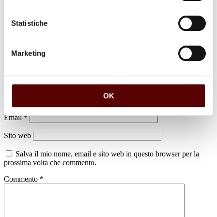
Statistiche
Marketing
Lascia un commento
Il tuo indirizzo email non sarà pubblicato.
I campi obbligatori sono
contrassegnati
*
OK
Nome
*
Email
*
Sito web
Salva il mio nome, email e sito web in questo browser per la
prossima volta che commento.
Commento
*