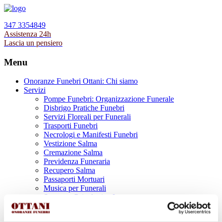
347 3354849
Assistenza 24h
Lascia un pensiero
Menu
Onoranze Funebri Ottani: Chi siamo
Servizi
Pompe Funebri: Organizzazione Funerale
Disbrigo Pratiche Funebri
Servizi Floreali per Funerali
Trasporti Funebri
Necrologi e Manifesti Funebri
Vestizione Salma
Cremazione Salma
Previdenza Funeraria
Recupero Salma
Passaporti Mortuari
Musica per Funerali
Supporto Psicologico Lutto
Prodotti Funerari
Lapidi, Lastre tombali e Monumenti Funerari