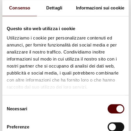
Urne Cinerarie
Allestimento Funebre
Consenso
Dettagli
Informazioni sui cookie
Cofani Funebri
In caso di decesso
Necrologi
News
Questo sito web utilizza i cookie
Sedi Onoranze Funebri Ottani
Utilizziamo i cookie per personalizzare contenuti ed
Info e Contatti
annunci, per fornire funzionalità dei social media e per
Cerca
analizzare il nostro traffico. Condividiamo inoltre
per:
informazioni sul modo in cui utilizza il nostro sito con i
nostri partner che si occupano di analisi dei dati web,
pubblicità e social media, i quali potrebbero combinarle
con altre informazioni che ha fornito loro o che hanno
Pier Luigi Fabbri
raccolto dal suo utilizzo dei loro servizi.
30 Aprile 1940 - 20 Settembre 2024
Selezione
Condividi
questa pagina
Necessari
del
consenso
Preferenze