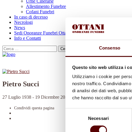
Urne Cinerarie
Allestimento Funebre
Cofani Funebri
In caso di decesso
Necrologi
News
Sedi Onoranze Funebri Ottani
Info e Contatti
Consenso
Cerca
per:
Questo sito web utilizza i c
Utilizziamo i cookie per perso
Pietro Succi
nostro traffico. Condividiamo 
di analisi dei dati web, pubbl
27 Luglio 1938 - 19 Dicembre 2022
che hanno raccolto dal suo uti
Condividi
questa pagina
Selezione
Necessari
del
consenso