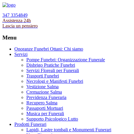
347 3354849
Assistenza 24h
Lascia un pensiero
Menu
Onoranze Funebri Ottani: Chi siamo
Servizi
Pompe Funebri: Organizzazione Funerale
Disbrigo Pratiche Funebri
Servizi Floreali per Funerali
Trasporti Funebri
Necrologi e Manifesti Funebri
Vestizione Salma
Cremazione Salma
Previdenza Funeraria
Recupero Salma
Passaporti Mortuari
Musica per Funerali
Supporto Psicologico Lutto
Prodotti Funerari
Lapidi, Lastre tombali e Monumenti Funerari