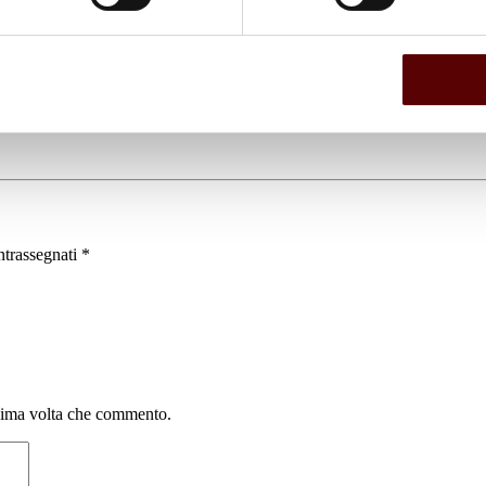
ntrassegnati
*
ssima volta che commento.