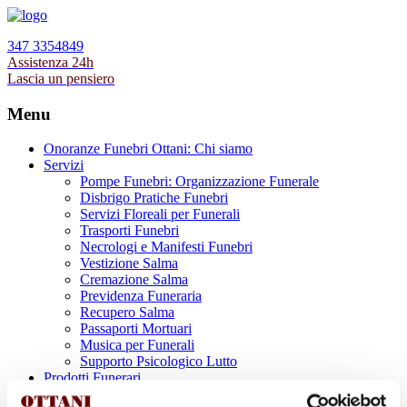
347 3354849
Assistenza 24h
Lascia un pensiero
Menu
Onoranze Funebri Ottani: Chi siamo
Servizi
Pompe Funebri: Organizzazione Funerale
Disbrigo Pratiche Funebri
Servizi Floreali per Funerali
Trasporti Funebri
Necrologi e Manifesti Funebri
Vestizione Salma
Cremazione Salma
Previdenza Funeraria
Recupero Salma
Passaporti Mortuari
Musica per Funerali
Supporto Psicologico Lutto
Prodotti Funerari
Lapidi, Lastre tombali e Monumenti Funerari