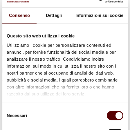
Urne Cinerarie
Allestimento Funebre
Cofani Funebri
Consenso
Dettagli
Informazioni sui cookie
In caso di decesso
Necrologi
News
Sedi Onoranze Funebri Ottani
Questo sito web utilizza i cookie
Info e Contatti
Utilizziamo i cookie per personalizzare contenuti ed
Cerca
annunci, per fornire funzionalità dei social media e per
per:
analizzare il nostro traffico. Condividiamo inoltre
informazioni sul modo in cui utilizza il nostro sito con i
nostri partner che si occupano di analisi dei dati web,
pubblicità e social media, i quali potrebbero combinarle
Renato Cattò
con altre informazioni che ha fornito loro o che hanno
raccolto dal suo utilizzo dei loro servizi.
21 Febbraio 1940 - 5 Febbraio 2022
Condividi
questa pagina
Selezione
Necessari
del
consenso