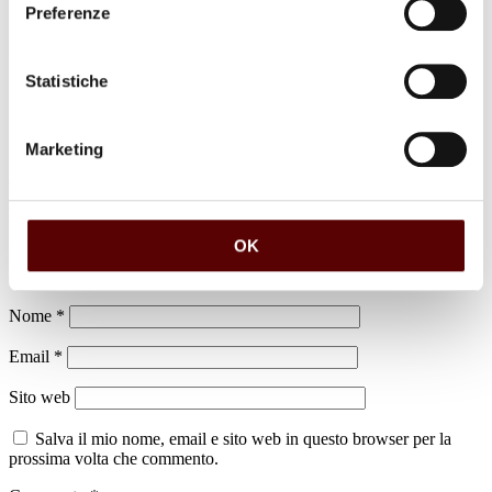
Preferenze
luogo di sepoltura
Cimitero della Certosa
Statistiche
Marketing
Lascia un commento
OK
Il tuo indirizzo email non sarà pubblicato.
I campi obbligatori sono
contrassegnati
*
Nome
*
Email
*
Sito web
Salva il mio nome, email e sito web in questo browser per la
prossima volta che commento.