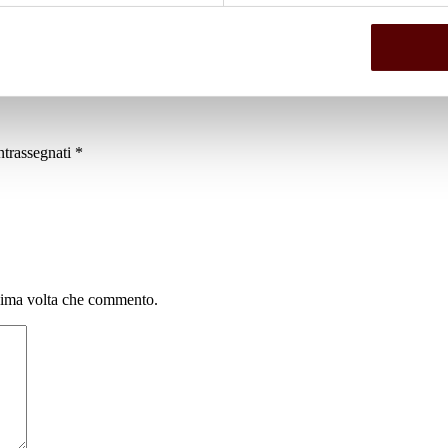
ntrassegnati
*
ssima volta che commento.