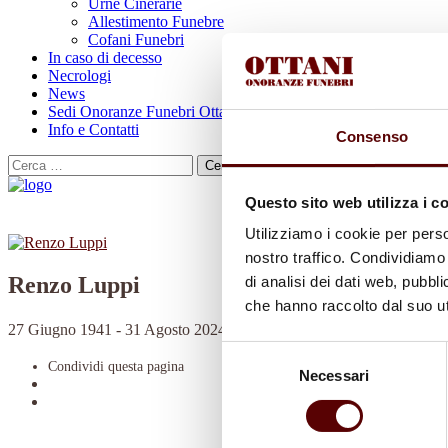
Urne Cinerarie
Allestimento Funebre
Cofani Funebri
In caso di decesso
Necrologi
News
Sedi Onoranze Funebri Ottani
Info e Contatti
Consenso
Cerca
per:
Questo sito web utilizza i c
Utilizziamo i cookie per perso
nostro traffico. Condividiamo 
Renzo Luppi
di analisi dei dati web, pubbl
che hanno raccolto dal suo uti
27 Giugno 1941 - 31 Agosto 2024
Selezione
Condividi
questa pagina
Necessari
del
consenso