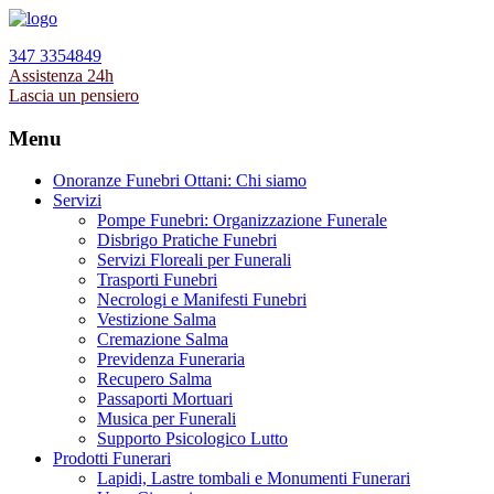
347 3354849
Assistenza 24h
Lascia un pensiero
Menu
Onoranze Funebri Ottani: Chi siamo
Servizi
Pompe Funebri: Organizzazione Funerale
Disbrigo Pratiche Funebri
Servizi Floreali per Funerali
Trasporti Funebri
Necrologi e Manifesti Funebri
Vestizione Salma
Cremazione Salma
Previdenza Funeraria
Recupero Salma
Passaporti Mortuari
Musica per Funerali
Supporto Psicologico Lutto
Prodotti Funerari
Lapidi, Lastre tombali e Monumenti Funerari