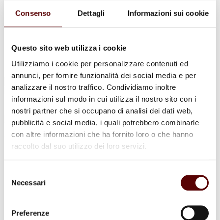
Urne Cinerarie
Allestimento Funebre
Consenso
Dettagli
Informazioni sui cookie
Cofani Funebri
In caso di decesso
Necrologi
News
Questo sito web utilizza i cookie
Sedi Onoranze Funebri Ottani
Utilizziamo i cookie per personalizzare contenuti ed
Info e Contatti
annunci, per fornire funzionalità dei social media e per
Cerca
analizzare il nostro traffico. Condividiamo inoltre
per:
informazioni sul modo in cui utilizza il nostro sito con i
nostri partner che si occupano di analisi dei dati web,
pubblicità e social media, i quali potrebbero combinarle
con altre informazioni che ha fornito loro o che hanno
Riccardo Terraneo
raccolto dal suo utilizzo dei loro servizi.
23 Ottobre 1942 - 23 Febbraio 2024
Selezione
Condividi
questa pagina
Necessari
del
consenso
Preferenze