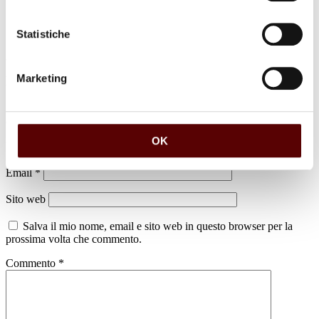
Statistiche
Marketing
Lascia un commento
Il tuo indirizzo email non sarà pubblicato.
I campi obbligatori sono
contrassegnati
*
OK
Nome
*
Email
*
Sito web
Salva il mio nome, email e sito web in questo browser per la
prossima volta che commento.
Commento
*