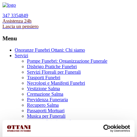
347 3354849
Assistenza 24h
Lascia un pensiero
Menu
Onoranze Funebri Ottani: Chi siamo
Servizi
Pompe Funebri: Organizzazione Funerale
Disbrigo Pratiche Funebri
Servizi Floreali per Funerali
Trasporti Funebri
Necrologi e Manifesti Funebri
Vestizione Salma
Cremazione Salma
Previdenza Funeraria
Recupero Salma
Passaporti Mortuari
Musica per Funerali
Supporto Psicologico Lutto
Prodotti Funerari
Lapidi, Lastre tombali e Monumenti Funerari