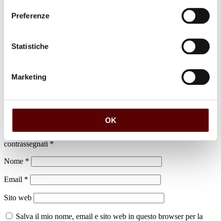
Preferenze
luogo di sepoltura
Statistiche
Cimitero di Argelato
Marketing
Lascia un commento
OK
Il tuo indirizzo email non sarà pubblicato.
I campi obbligatori sono
contrassegnati
*
Nome
*
Email
*
Sito web
Salva il mio nome, email e sito web in questo browser per la