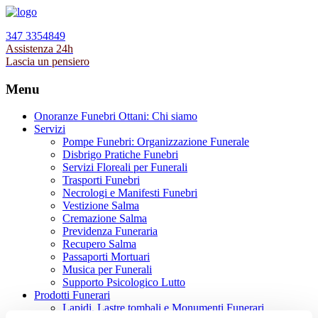
347 3354849
Assistenza 24h
Lascia un pensiero
Menu
Onoranze Funebri Ottani: Chi siamo
Servizi
Pompe Funebri: Organizzazione Funerale
Disbrigo Pratiche Funebri
Servizi Floreali per Funerali
Trasporti Funebri
Necrologi e Manifesti Funebri
Vestizione Salma
Cremazione Salma
Previdenza Funeraria
Recupero Salma
Passaporti Mortuari
Musica per Funerali
Supporto Psicologico Lutto
Prodotti Funerari
Lapidi, Lastre tombali e Monumenti Funerari