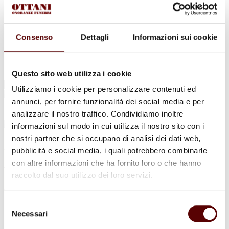
Urne Cinerarie
Allestimento Funebre
Cofani Funebri
In caso di decesso
Consenso
Dettagli
Informazioni sui cookie
Necrologi
News
Sedi Onoranze Funebri Ottani
Info e Contatti
Questo sito web utilizza i cookie
Cerca
Utilizziamo i cookie per personalizzare contenuti ed
per:
annunci, per fornire funzionalità dei social media e per
analizzare il nostro traffico. Condividiamo inoltre
informazioni sul modo in cui utilizza il nostro sito con i
nostri partner che si occupano di analisi dei dati web,
Rina Cavicchi
pubblicità e social media, i quali potrebbero combinarle
con altre informazioni che ha fornito loro o che hanno
ved. Monti
raccolto dal suo utilizzo dei loro servizi.
4 Maggio 1929 - 7 Settembre 2021
Selezione
Condividi
questa pagina
Necessari
del
consenso